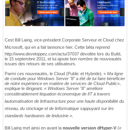
Cest Bill Laing, vice-président Corporate Serveur et Cloud chez
Microsoft, qui en a fait lannonce hier. Cette bêta reprend
http://www.developpez.com/actu/37037 dévoilée lors du Build,
le 15 septembre 2011, et lui ajoute bon nombre de nouveautés
issues des retours de ses utilisateurs.
Parmi ces nouveautés, le Cloud (Public et Hybride).
« Ma ligne
de conduite pour Windows Server "8" a été de lui faire bénéficier
de notre expérience en matière de services de Cloud Public»
,
explique le dirigeant.
« Windows Server "8" améliore
considérablement léquation économique de lIT à travers
lautomatisation de linfrastructure pour une haute disponibilité du
réseau, du stockage et de linformatique sappuyant sur les
standards hardwares de lindustrie »
.
Bill Laing met ainsi en avant la
nouvelle version dHyper-V
(
«