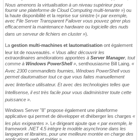
Nous amenons la virtualisation à un niveau supérieur pour
fournir une plateforme de Cloud Computing multi-tenante »
) ou
la haute disponibilité et la reprise sur sinistre (
« par exemple,
avec
File Server Transparent Failover
vous pouvez gérer plus
efficacement la maintenance hardware ou logicielle des nuds
dans un serveur de fichiers en cluster »
).
La
gestion multi-machines et lautomatisation
ont également
leur lot de nouveautés.
« Vous allez découvrir les
extraordinaires améliorations apportées à
Server Manager
, tout
comme à
Windows PowerShell
»
, senthousiasme Bill Laing.
«
Avec 2300 commandlets fournies, Windows PowerShell vous
permet dautomatiser tout ce que vous faites manuellement
avec linterface utilisateur. Et avec des technologies telles que
Intellisense, il est très facile pour vous dadministrer toute cette
puissance »
.
Windows Server "8" propose également une plateforme
applicative qui permet de développer et dhéberger les charges
«
les plus exigeantes »
. Le dirigeant ajoute que
« par exemple, le
framework .NET 4.5 intègre le modèle asynchrone dans les
langages et librairies, pour une meilleure montée en charge des
applications web et métier »
.