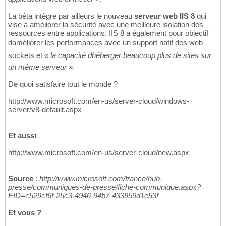
La bêta intègre par ailleurs le nouveau
serveur web IIS 8
qui
vise à améliorer la sécurité avec une meilleure isolation des
ressources entre applications. IIS 8 a également pour objectif
daméliorer les performances avec un support natif des web
sockets et
« la capacité dhéberger beaucoup plus de sites sur
un même serveur »
.
De quoi satisfaire tout le monde ?
http://www.microsoft.com/en-us/server-cloud/windows-
server/v8-default.aspx
Et aussi
http://www.microsoft.com/en-us/server-cloud/new.aspx
Source
:
http://www.microsoft.com/france/hub-
presse/communiques-de-presse/fiche-communique.aspx?
EID=c529cf6f-25c3-4946-94b7-433959d1e53f
Et vous ?