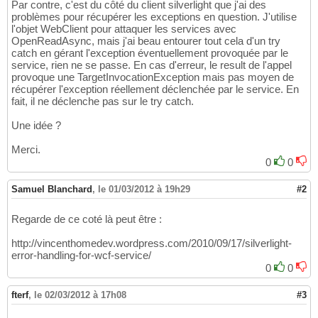
Par contre, c'est du côté du client silverlight que j'ai des
problèmes pour récupérer les exceptions en question. J'utilise
l'objet WebClient pour attaquer les services avec
OpenReadAsync, mais j'ai beau entourer tout cela d'un try
catch en gérant l'exception éventuellement provoquée par le
service, rien ne se passe. En cas d'erreur, le result de l'appel
provoque une TargetInvocationException mais pas moyen de
récupérer l'exception réellement déclenchée par le service. En
fait, il ne déclenche pas sur le try catch.
Une idée ?
Merci.
0
0
Samuel Blanchard
,
le 01/03/2012 à 19h29
#2
Regarde de ce coté là peut être :
http://vincenthomedev.wordpress.com/2010/09/17/silverlight-
error-handling-for-wcf-service/
0
0
fterf
,
le 02/03/2012 à 17h08
#3