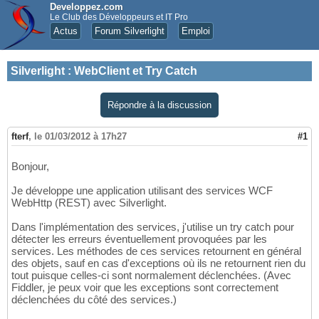
Developpez.com
Le Club des Développeurs et IT Pro
Actus
Forum Silverlight
Emploi
Silverlight
:
WebClient et Try Catch
Répondre à la discussion
fterf
,
le 01/03/2012 à 17h27
#1
Bonjour,
Je développe une application utilisant des services WCF
WebHttp (REST) avec Silverlight.
Dans l'implémentation des services, j'utilise un try catch pour
détecter les erreurs éventuellement provoquées par les
services. Les méthodes de ces services retournent en général
des objets, sauf en cas d'exceptions où ils ne retournent rien du
tout puisque celles-ci sont normalement déclenchées. (Avec
Fiddler, je peux voir que les exceptions sont correctement
déclenchées du côté des services.)