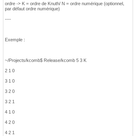
ordre -> K = ordre de Knuth/ N = ordre numérique (optionnel,
par défaut ordre numérique)
----
Exemple :
~/Projects/kcomb$ Release/kcomb 5 3 K
2 1 0
3 1 0
3 2 0
3 2 1
4 1 0
4 2 0
4 2 1