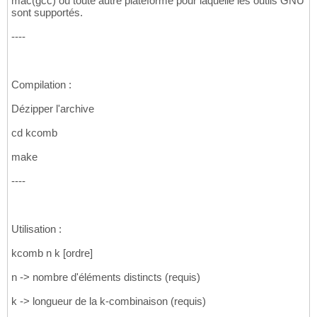
mac(gcc) ou toute autre plateforme pour laquelle les outils GNU
sont supportés.
----
Compilation :
Dézipper l'archive
cd kcomb
make
----
Utilisation :
kcomb n k [ordre]
n -> nombre d'éléments distincts (requis)
k -> longueur de la k-combinaison (requis)