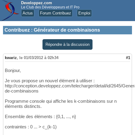
Developpez.com
Le Club des Développeurs et IT Pro
Actus
Forum Contribuez
Emploi
Contribuez
:
Générateur de combinaisons
Répondre à la discussion
kwariz
,
le 01/03/2012 à 02h34
#1
Bonjour,
Je vous propose un nouvel élément à utiliser :
http://conception.developpez.com/telecharger/detail/id/2645/Gener
de-combinaisons
Programme console qui affiche les k-combinaisons sur n
éléments distincts.
Ensemble des éléments : {0,1, ..., n}
contraintes : 0 ... > c_(k-1)