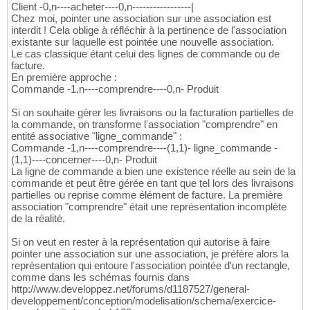
Client -0,n----acheter----0,n-----------------|
Chez moi, pointer une association sur une association est
interdit ! Cela oblige à réfléchir à la pertinence de l'association
existante sur laquelle est pointée une nouvelle association.
Le cas classique étant celui des lignes de commande ou de
facture.
En première approche :
Commande -1,n----comprendre----0,n- Produit
Si on souhaite gérer les livraisons ou la facturation partielles de
la commande, on transforme l'association "comprendre" en
entité associative "ligne_commande" :
Commande -1,n----comprendre----(1,1)- ligne_commande -
(1,1)----concerner----0,n- Produit
La ligne de commande a bien une existence réelle au sein de la
commande et peut être gérée en tant que tel lors des livraisons
partielles ou reprise comme élément de facture. La première
association "comprendre" était une représentation incomplète
de la réalité.
Si on veut en rester à la représentation qui autorise à faire
pointer une association sur une association, je préfère alors la
représentation qui entoure l'association pointée d'un rectangle,
comme dans les schémas fournis dans
http://www.developpez.net/forums/d1187527/general-
developpement/conception/modelisation/schema/exercice-