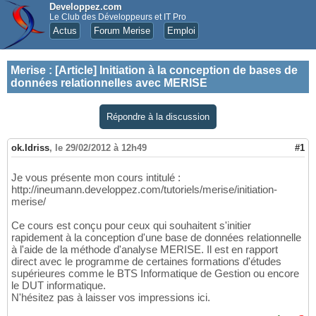
Developpez.com
Le Club des Développeurs et IT Pro
Actus
Forum Merise
Emploi
Merise
:
[Article] Initiation à la conception de bases de
données relationnelles avec MERISE
Répondre à la discussion
ok.Idriss
,
le 29/02/2012 à 12h49
#1
Je vous présente mon cours intitulé :
http://ineumann.developpez.com/tutoriels/merise/initiation-
merise/
Ce cours est conçu pour ceux qui souhaitent s'initier
rapidement à la conception d'une base de données relationnelle
à l'aide de la méthode d'analyse MERISE. Il est en rapport
direct avec le programme de certaines formations d'études
supérieures comme le BTS Informatique de Gestion ou encore
le DUT informatique.
N'hésitez pas à laisser vos impressions ici.