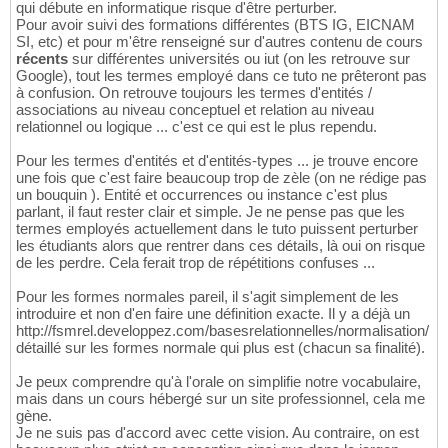
qui débute en informatique risque d'être perturber.
Pour avoir suivi des formations différentes (BTS IG, EICNAM
SI, etc) et pour m'être renseigné sur d'autres contenu de cours
récents
sur différentes universités ou iut (on les retrouve sur
Google), tout les termes employé dans ce tuto ne prêteront pas
à confusion. On retrouve toujours les termes d'entités /
associations au niveau conceptuel et relation au niveau
relationnel ou logique ... c'est ce qui est le plus rependu.
Pour les termes d'entités et d'entités-types ... je trouve encore
une fois que c'est faire beaucoup trop de zèle (on ne rédige pas
un bouquin ). Entité et occurrences ou instance c'est plus
parlant, il faut rester clair et simple. Je ne pense pas que les
termes employés actuellement dans le tuto puissent perturber
les étudiants alors que rentrer dans ces détails, là oui on risque
de les perdre. Cela ferait trop de répétitions confuses ...
Pour les formes normales pareil, il s'agit simplement de les
introduire et non d'en faire une définition exacte. Il y a déjà un
http://fsmrel.developpez.com/basesrelationnelles/normalisation/
détaillé sur les formes normale qui plus est (chacun sa finalité).
Je peux comprendre qu'à l'orale on simplifie notre vocabulaire,
mais dans un cours hébergé sur un site professionnel, cela me
gène.
Je ne suis pas d'accord avec cette vision. Au contraire, on est