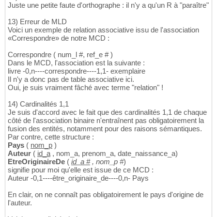
Juste une petite faute d'orthographe : il n'y a qu'un R à "paraître"
13) Erreur de MLD
Voici un exemple de relation associative issu de l'association
«Correspondre» de notre MCD :
Correspondre ( num_l #, ref_e # )
Dans le MCD, l'association est la suivante :
livre -0,n----correspondre----1,1- exemplaire
Il n'y a donc pas de table associative ici.
Oui, je suis vraiment fâché avec terme "relation" !
14) Cardinalités 1,1
Je suis d'accord avec le fait que des cardinalités 1,1 de chaque
côté de l'association binaire n'entraînent pas obligatoirement la
fusion des entités, notamment pour des raisons sémantiques.
Par contre, cette structure :
Pays
(
nom_p
)
Auteur
(
id_a
, nom_a, prenom_a, date_naissance_a)
EtreOriginaireDe
(
id_a #
, nom_p #
)
signifie pour moi qu'elle est issue de ce MCD :
Auteur -0,1----être_originaire_de----0,n- Pays
En clair, on ne connaît pas obligatoirement le pays d'origine de
l'auteur.