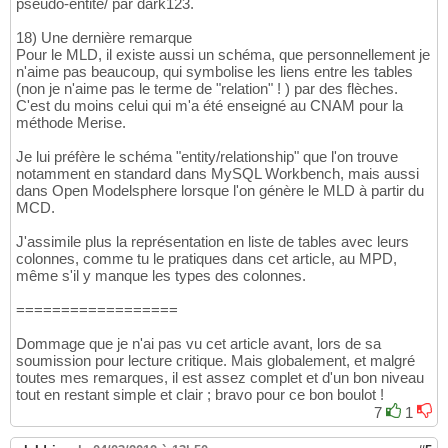
pseudo-entite/ par dark123.
18) Une dernière remarque
Pour le MLD, il existe aussi un schéma, que personnellement je
n'aime pas beaucoup, qui symbolise les liens entre les tables
(non je n'aime pas le terme de "relation" ! ) par des flèches.
C'est du moins celui qui m'a été enseigné au CNAM pour la
méthode Merise.
Je lui préfère le schéma "entity/relationship" que l'on trouve
notamment en standard dans MySQL Workbench, mais aussi
dans Open Modelsphere lorsque l'on génère le MLD à partir du
MCD.
J'assimile plus la représentation en liste de tables avec leurs
colonnes, comme tu le pratiques dans cet article, au MPD,
même s'il y manque les types des colonnes.
==================
Dommage que je n'ai pas vu cet article avant, lors de sa
soumission pour lecture critique. Mais globalement, et malgré
toutes mes remarques, il est assez complet et d'un bon niveau
tout en restant simple et clair ; bravo pour ce bon boulot !
7
1