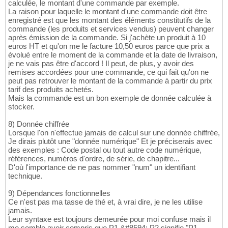
calculée, le montant d'une commande par exemple.
La raison pour laquelle le montant d'une commande doit être
enregistré est que les montant des éléments constitutifs de la
commande (les produits et services vendus) peuvent changer
après émission de la commande. Si j'achète un produit à 10
euros HT et qu'on me le facture 10,50 euros parce que prix a
évolué entre le moment de la commande et la date de livraison,
je ne vais pas être d'accord ! Il peut, de plus, y avoir des
remises accordées pour une commande, ce qui fait qu'on ne
peut pas retrouver le montant de la commande à partir du prix
tarif des produits achetés.
Mais la commande est un bon exemple de donnée calculée à
stocker.
8) Donnée chiffrée
Lorsque l'on n'effectue jamais de calcul sur une donnée chiffrée,
Je dirais plutôt une "donnée numérique" Et je préciserais avec
des exemples : Code postal ou tout autre code numérique,
références, numéros d'ordre, de série, de chapitre...
D'où l'importance de ne pas nommer "num" un identifiant
technique.
9) Dépendances fonctionnelles
Ce n'est pas ma tasse de thé et, à vrai dire, je ne les utilise
jamais.
Leur syntaxe est toujours demeurée pour moi confuse mais il
me semble avoir compris que P1 &#8594; P2 signifie "P1