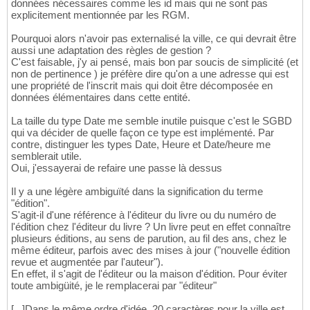
données nécessaires comme les id mais qui ne sont pas
explicitement mentionnée par les RGM.
Pourquoi alors n'avoir pas externalisé la ville, ce qui devrait être
aussi une adaptation des règles de gestion ?
C'est faisable, j'y ai pensé, mais bon par soucis de simplicité (et
non de pertinence ) je préfère dire qu'on a une adresse qui est
une propriété de l'inscrit mais qui doit être décomposée en
données élémentaires dans cette entité.
La taille du type Date me semble inutile puisque c'est le SGBD
qui va décider de quelle façon ce type est implémenté. Par
contre, distinguer les types Date, Heure et Date/heure me
semblerait utile.
Oui, j'essayerai de refaire une passe là dessus
Il y a une légère ambiguïté dans la signification du terme
"édition".
S'agit-il d'une référence à l'éditeur du livre ou du numéro de
l'édition chez l'éditeur du livre ? Un livre peut en effet connaître
plusieurs éditions, au sens de parution, au fil des ans, chez le
même éditeur, parfois avec des mises à jour ("nouvelle édition
revue et augmentée par l'auteur").
En effet, il s'agit de l'éditeur ou la maison d'édition. Pour éviter
toute ambigüité, je le remplacerai par "éditeur"
[...]Dans le même ordre d'idée, 20 caractères pour la ville est