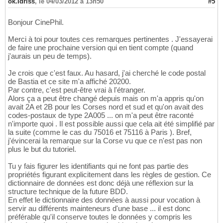
ok.Idriss
,
le 04/03/2012 à 13h50
#5
Bonjour CinePhil.
Merci à toi pour toutes ces remarques pertinentes . J'essayerai
de faire une prochaine version qui en tient compte (quand
j'aurais un peu de temps).
Je crois que c'est faux. Au hasard, j'ai cherché le code postal
de Bastia et ce site m'a affiché 20200.
Par contre, c'est peut-être vrai à l'étranger.
Alors ça a peut être changé depuis mais on m'a appris qu'on
avait 2A et 2B pour les Corses nord et sud et qu'on avait des
codes-postaux de type 2A005 ... on m'a peut être raconté
n'importe quoi . Il est possible aussi que cela ait été simplifié par
la suite (comme le cas du 75016 et 75116 à Paris ). Bref,
j'évincerai la remarque sur la Corse vu que ce n'est pas non
plus le but du tutoriel.
Tu y fais figurer les identifiants qui ne font pas partie des
propriétés figurant explicitement dans les règles de gestion. Ce
dictionnaire de données est donc déjà une réflexion sur la
structure technique de la future BDD.
En effet le dictionnaire des données à aussi pour vocation à
servir au différents mainteneurs d'une base ... il est donc
préférable qu'il conserve toutes le données y compris les