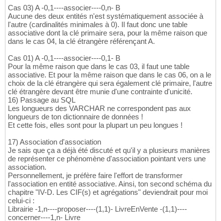
Cas 03) A -0,1----associer----0,n- B
Aucune des deux entités n'est systématiquement associée à
l'autre (cardinalités minimales à 0). Il faut donc une table
associative dont la clé primaire sera, pour la même raison que
dans le cas 04, la clé étrangère référençant A.
Cas 01) A -0,1----associer----0,1- B
Pour la même raison que dans le cas 03, il faut une table
associative. Et pour la même raison que dans le cas 06, on a le
choix de la clé étrangère qui sera également clé primaire, l'autre
clé étrangère devant être munie d'une contrainte d'unicité.
16) Passage au SQL
Les longueurs des VARCHAR ne correspondent pas aux
longueurs de ton dictionnaire de données !
Et cette fois, elles sont pour la plupart un peu longues !
17) Association d'association
Je sais que ça a déjà été discuté et qu'il y a plusieurs manières
de représenter ce phénomène d'association pointant vers une
association.
Personnellement, je préfère faire l'effort de transformer
l'association en entité associative. Ainsi, ton second schéma du
chapitre "IV-D. Les CIF(s) et agrégations" deviendrait pour moi
celui-ci :
Librairie -1,n----proposer----(1,1)- LivreEnVente -(1,1)----
concerner----1,n- Livre