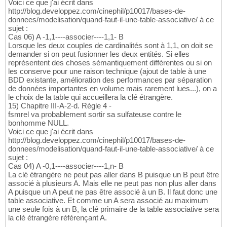
Voici ce que j'ai écrit dans
http://blog.developpez.com/cinephil/p10017/bases-de-
donnees/modelisation/quand-faut-il-une-table-associative/ à ce
sujet :
Cas 06) A -1,1----associer----1,1- B
Lorsque les deux couples de cardinalités sont à 1,1, on doit se
demander si on peut fusionner les deux entités. Si elles
représentent des choses sémantiquement différentes ou si on
les conserve pour une raison technique (ajout de table à une
BDD existante, amélioration des performances par séparation
de données importantes en volume mais rarement lues...), on a
le choix de la table qui accueillera la clé étrangère.
15) Chapitre III-A-2-d. Règle 4 -
fsmrel va probablement sortir sa sulfateuse contre le
bonhomme NULL.
Voici ce que j'ai écrit dans
http://blog.developpez.com/cinephil/p10017/bases-de-
donnees/modelisation/quand-faut-il-une-table-associative/ à ce
sujet :
Cas 04) A -0,1----associer----1,n- B
La clé étrangère ne peut pas aller dans B puisque un B peut être
associé à plusieurs A. Mais elle ne peut pas non plus aller dans
A puisque un A peut ne pas être associé à un B. Il faut donc une
table associative. Et comme un A sera associé au maximum
une seule fois à un B, la clé primaire de la table associative sera
la clé étrangère référençant A.