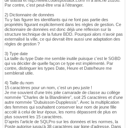
de Bastia et http://www.codespostaux.com/ m'a affiché 20200.
Par contre, c'est peut-être vrai à l'étranger.
2) Dictionnaire de données
Tu y fais figurer les identifiants qui ne font pas partie des
propriétés figurant explicitement dans les règles de gestion. Ce
dictionnaire de données est donc déjà une réflexion sur la
structure technique de la future BDD. Pourquoi alors n'avoir pas
externalisé la ville, ce qui devrait être aussi une adaptation des
règles de gestion ?
3) Type date
La taille du type Date me semble inutile puisque c'est le SGBD
qui va décider de quelle façon ce type est implémenté. Par
contre, distinguer les types Date, Heure et Date/heure me
semblerait utile.
4) Taille du nom
15 caractères pour un nom, c'est un peu juste !
Je me souvient d'une très jolie camarade de classe au collège
nommée "Charles de la Blandinière", soit 25 caractères et d'une
autre nommée "Dubuisson-Dupplessis". Avec la multiplication
des femmes qui souhaitent conserver leur nom de jeune fille
accolé à celui de leur époux, les noms dépassent de plus en
plus souvent les 15 caractères.
D'après l'article de SQLPro sur les données et les normes, la
Poste autorise jusqu'à 38 caractères par ligne d'adresse. Dans