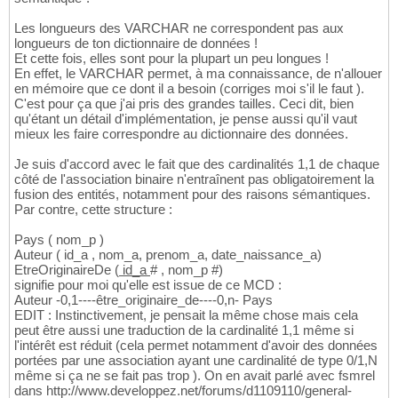
Les longueurs des VARCHAR ne correspondent pas aux
longueurs de ton dictionnaire de données !
Et cette fois, elles sont pour la plupart un peu longues !
En effet, le VARCHAR permet, à ma connaissance, de n'allouer
en mémoire que ce dont il a besoin (corriges moi s'il le faut ).
C'est pour ça que j'ai pris des grandes tailles. Ceci dit, bien
qu'étant un détail d'implémentation, je pense aussi qu'il vaut
mieux les faire correspondre au dictionnaire des données.
Je suis d'accord avec le fait que des cardinalités 1,1 de chaque
côté de l'association binaire n'entraînent pas obligatoirement la
fusion des entités, notamment pour des raisons sémantiques.
Par contre, cette structure :
Pays ( nom_p )
Auteur ( id_a , nom_a, prenom_a, date_naissance_a)
EtreOriginaireDe (
id_a
# , nom_p #)
signifie pour moi qu'elle est issue de ce MCD :
Auteur -0,1----être_originaire_de----0,n- Pays
EDIT : Instinctivement, je pensait la même chose mais cela
peut être aussi une traduction de la cardinalité 1,1 même si
l'intérêt est réduit (cela permet notamment d'avoir des données
portées par une association ayant une cardinalité de type 0/1,N
même si ça ne se fait pas trop ). On en avait parlé avec fsmrel
dans http://www.developpez.net/forums/d1109110/general-