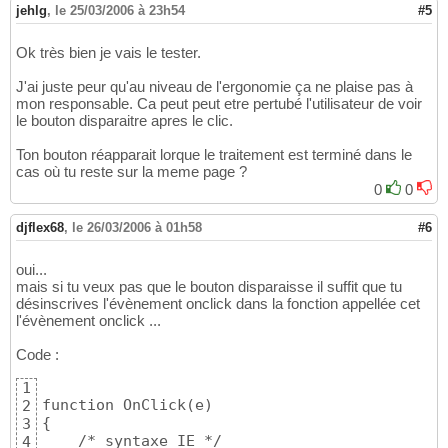
jehlg
,
le 25/03/2006 à 23h54
#5
Ok très bien je vais le tester.
J'ai juste peur qu'au niveau de l'ergonomie ça ne plaise pas à
mon responsable. Ca peut peut etre pertubé l'utilisateur de voir
le bouton disparaitre apres le clic.
Ton bouton réapparait lorque le traitement est terminé dans le
cas où tu reste sur la meme page ?
0
0
djflex68
,
le 26/03/2006 à 01h58
#6
oui...
mais si tu veux pas que le bouton disparaisse il suffit que tu
désinscrives l'évènement onclick dans la fonction appellée cet
l'évènement onclick ...
Code :
1
function OnClick(e)

2
{

3
    /* syntaxe IE */

4