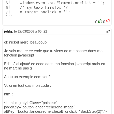
    window.event.srcElement.onclick = '';

5
    /* syntaxe Firefox */

6
    e.target.onclick = '';

7
}
8
0
0
jehlg
,
le 27/03/2006 à 00h22
#7
ok nickel merci beaucoup.
Je vais mettre ce code que tu viens de me passer dans ma
fonction javascript
Edit : J'ai ajouté ce code dans ma fonction javascript mais ca
ne marche pas ;(
As tu un exemple complet ?
Voici en tout cas mon code :
html :
<html:img styleClass="pointeur"
pageKey="bouton.lancer.recherche.image"
altKey="bouton.lancer.recherche.alt" onclick="BackStep(2)" />