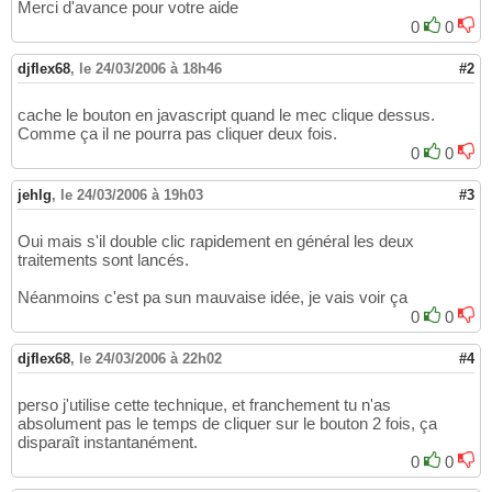
Merci d'avance pour votre aide
0
0
djflex68
,
le 24/03/2006 à 18h46
#2
cache le bouton en javascript quand le mec clique dessus.
Comme ça il ne pourra pas cliquer deux fois.
0
0
jehlg
,
le 24/03/2006 à 19h03
#3
Oui mais s'il double clic rapidement en général les deux
traitements sont lancés.
Néanmoins c'est pa sun mauvaise idée, je vais voir ça
0
0
djflex68
,
le 24/03/2006 à 22h02
#4
perso j'utilise cette technique, et franchement tu n'as
absolument pas le temps de cliquer sur le bouton 2 fois, ça
disparaît instantanément.
0
0