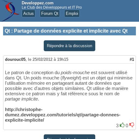
Developpez.com
Le Club des Développeurs et IT Pro
Actus
Forum Qt
Emploi
Qt
:
Partage de données explicite et implicite avec Qt
Répondre à la discussion
dourouc05
,
le 25/02/2012 à 19h15
#1
Le patron de conception du
poids-mouche
est souvent utilisé
dans Qt. Un poids mouche (
flyweight
) est un objet qui minimise
l'utilisation mémoire en partageant autant de données que
possible avec d'autres objets similaires. Qt utilise de manière
extensive ce patron mais y fait référence sous le nom de
partage implicite
.
http://christophe-
dumez.developpez.com/tutoriels/qt/partage-donnees-
explicite-implicite/
3
0