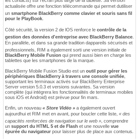
les contacts) sur l'écran plus large de la tablette. Sa version
actualisée offre une fonction télécommande qui permet dutiliser
un
smartphone BlackBerry comme clavier et souris sans fil
pour le PlayBook
.
Côté sécurité, la version 2 de lOS renforce le
contrôle de la
gestion des données d'entreprise avec BlackBerry Balance
.
En parallèle, et dans sa grande tradition dappareils sécurisés et
professionnels, RIM a également sorti une version initiale de
BlackBerry Mobile Fusion
qui prend aussi bien en charge les
tablettes que les smartphones de la marque.
BlackBerry Mobile Fusion Studio est un
outil pour gérer les
périphériques BlackBerry à travers une console unifiée
,
supportant les terminaux activés sur BlackBerry Enterprise
Server version 5.0.3 et versions suivantes. Sa version
complète (qui intégrera les fonctionnalités de terminaux mobiles
sous iOS et Android) est prévue pour fin mars.
Enfin, un nouveau
« Store Vidéo »
a également ouvert
aujourdhui et RIM met en avant, pour boucler cette liste,
« des
capacités renforcées de navigation sur le web »
, comprendre
un
support du HTML 5 et de Flash
et une nouvelle
vue
épurée du navigateur
pour laisser plus de place aux contenus.