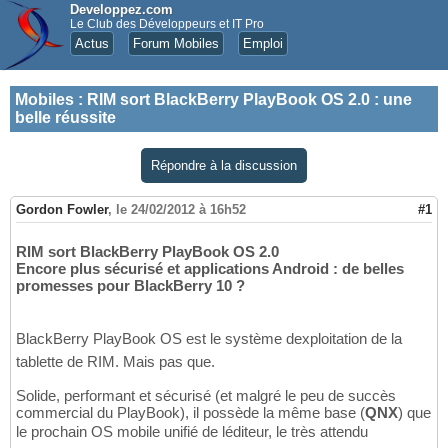
Developpez.com
Le Club des Développeurs et IT Pro
Actus
Forum Mobiles
Emploi
Mobiles
:
RIM sort BlackBerry PlayBook OS 2.0 : une
belle réussite
Répondre à la discussion
Gordon Fowler
,
le 24/02/2012 à 16h52
#1
RIM sort BlackBerry PlayBook OS 2.0
Encore plus sécurisé et applications Android : de belles
promesses pour BlackBerry 10 ?
BlackBerry PlayBook OS est le système dexploitation de la
tablette de RIM. Mais pas que.
Solide, performant et sécurisé (et malgré le peu de succès
commercial du PlayBook), il possède la même base (
QNX
) que
le prochain OS mobile unifié de léditeur, le très attendu