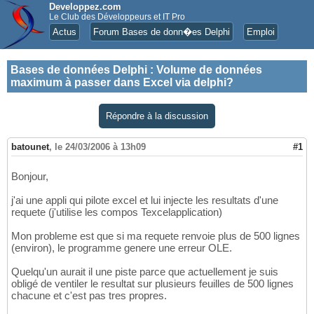
Developpez.com
Le Club des Développeurs et IT Pro
Actus
Forum Bases de donn�es Delphi
Emploi
Bases de données Delphi
:
Volume de données
maximum à passer dans Excel via delphi?
Répondre à la discussion
batounet
,
le 24/03/2006 à 13h09
#1
Bonjour,
j'ai une appli qui pilote excel et lui injecte les resultats d'une
requete (j'utilise les compos Texcelapplication)
Mon probleme est que si ma requete renvoie plus de 500 lignes
(environ), le programme genere une erreur OLE.
Quelqu'un aurait il une piste parce que actuellement je suis
obligé de ventiler le resultat sur plusieurs feuilles de 500 lignes
chacune et c'est pas tres propres.