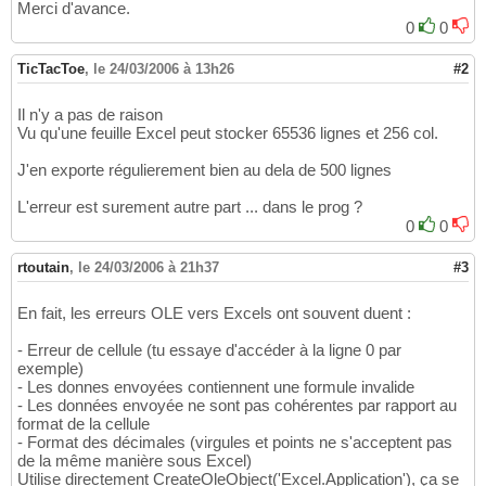
Merci d'avance.
0
0
TicTacToe
,
le 24/03/2006 à 13h26
#2
Il n'y a pas de raison
Vu qu'une feuille Excel peut stocker 65536 lignes et 256 col.
J'en exporte régulierement bien au dela de 500 lignes
L'erreur est surement autre part ... dans le prog ?
0
0
rtoutain
,
le 24/03/2006 à 21h37
#3
En fait, les erreurs OLE vers Excels ont souvent duent :
- Erreur de cellule (tu essaye d'accéder à la ligne 0 par
exemple)
- Les donnes envoyées contiennent une formule invalide
- Les données envoyée ne sont pas cohérentes par rapport au
format de la cellule
- Format des décimales (virgules et points ne s'acceptent pas
de la même manière sous Excel)
Utilise directement CreateOleObject('Excel.Application'), ça se