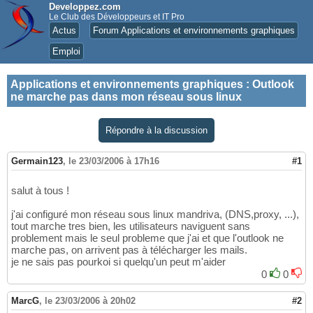
Developpez.com
Le Club des Développeurs et IT Pro
Actus
Forum Applications et environnements graphiques
Emploi
Applications et environnements graphiques
:
Outlook
ne marche pas dans mon réseau sous linux
Répondre à la discussion
Germain123
,
le 23/03/2006 à 17h16
#1
salut à tous !
j'ai configuré mon réseau sous linux mandriva, (DNS,proxy, ...),
tout marche tres bien, les utilisateurs naviguent sans
problement mais le seul probleme que j'ai et que l'outlook ne
marche pas, on arrivent pas à télécharger les mails.
je ne sais pas pourkoi si quelqu'un peut m'aider
0
0
MarcG
,
le 23/03/2006 à 20h02
#2