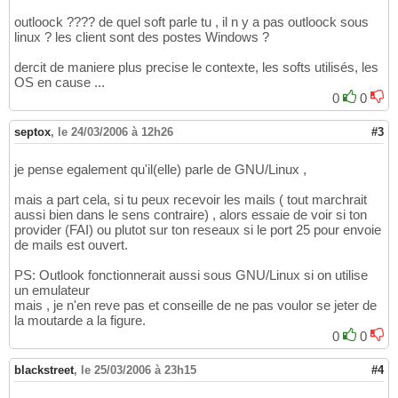
outloock ???? de quel soft parle tu , il n y a pas outloock sous
linux ? les client sont des postes Windows ?
dercit de maniere plus precise le contexte, les softs utilisés, les
OS en cause ...
0
0
septox
,
le 24/03/2006 à 12h26
#3
je pense egalement qu'il(elle) parle de GNU/Linux ,
mais a part cela, si tu peux recevoir les mails ( tout marchrait
aussi bien dans le sens contraire) , alors essaie de voir si ton
provider (FAI) ou plutot sur ton reseaux si le port 25 pour envoie
de mails est ouvert.
PS: Outlook fonctionnerait aussi sous GNU/Linux si on utilise
un emulateur
mais , je n'en reve pas et conseille de ne pas voulor se jeter de
la moutarde a la figure.
0
0
blackstreet
,
le 25/03/2006 à 23h15
#4