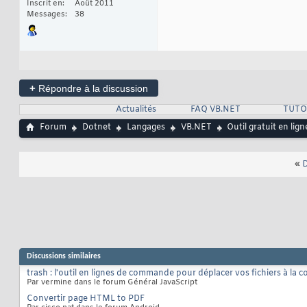
Inscrit en
Août 2011
Messages
38
+
Répondre à la discussion
Actualités
FAQ VB.NET
TUTO
Forum
Dotnet
Langages
VB.NET
Outil gratuit en l
«
D
Discussions similaires
trash : l'outil en lignes de commande pour déplacer vos fichiers à la co
Par vermine dans le forum Général JavaScript
Convertir page HTML to PDF