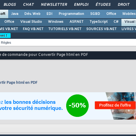
BLOGS
CHAT
NEWSLETTER
EMPLOI
ÉTUDES
DROIT
oft
Java
Dév. Web
EDI
Programmation
SGBD
Office
Mobiles
Office
Visual Studio
Windows
ASP.NET
TypeScript
C#
Visual
S VB.NET
FAQ VB.NET
TUTORIELS VB.NET
SOURCES VB.NET
LIVRES 
ent !
Règles
igne de commande pour Convertir Page html en PDF
rtir Page html en PDF