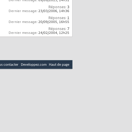
Dernier message:
09/09/2013,
14h31
Réponses:
3
Dernier message:
23/03/2006,
14h36
Réponses:
1
Dernier message:
20/09/2005,
16h55
Réponses:
7
Dernier message:
24/02/2004,
12h25
s contacter
Developpez.com
Haut de page