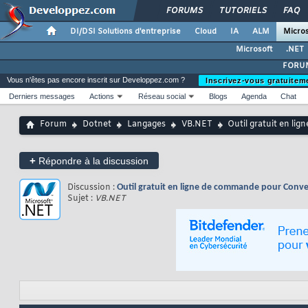
FORUMS
TUTORIELS
FAQ
DI/DSI Solutions d'entreprise
Cloud
IA
ALM
Micros
Microsoft
.NET
FORUM
Vous n'êtes pas encore inscrit sur Developpez.com ?
Inscrivez-vous gratuitem
Derniers messages
Actions
Réseau social
Blogs
Agenda
Chat
Forum
Dotnet
Langages
VB.NET
Outil gratuit en l
+
Répondre à la discussion
Discussion :
Outil gratuit en ligne de commande pour Conve
Sujet :
VB.NET