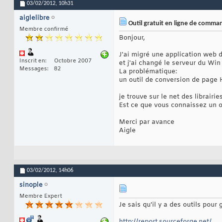
03/02/2012,
10h31
aiglelibre
Outil gratuit en ligne de comma
Membre confirmé
Bonjour,
J'ai migré une application web 
Inscrit en
Octobre 2007
et j'ai changé le serveur du Wi
Messages
82
La problématique:
un outil de conversion de pag
je trouve sur le net des librairi
Est ce que vous connaissez un 
Merci par avance
Aigle
03/02/2012,
14h06
sinople
Membre Expert
Je sais qu'il y a des outils pou
http://report.sourceforge.net/