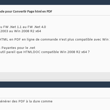
nde pour Convertir Page html en PDF
du FW .Net 1.1 au FW .Net 4.0
n 2003 au Win 2008 R2 x64
e HTML en PDF en ligne de commande n'est plus compatible avec Win
es Payantes pour le .net
outil pareil que HTMLDOC compatible Win 2008 R2 x64 ?
r générer des PDF à la dure comme