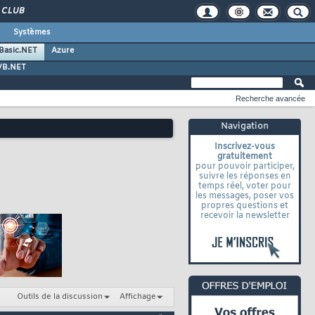
CLUB
Systèmes
 Basic.NET
Azure
VB.NET
Recherche avancée
Navigation
Inscrivez-vous
gratuitement
pour pouvoir participer,
suivre les réponses en
temps réel, voter pour
les messages, poser vos
propres questions et
recevoir la newsletter
Outils de la discussion
Affichage