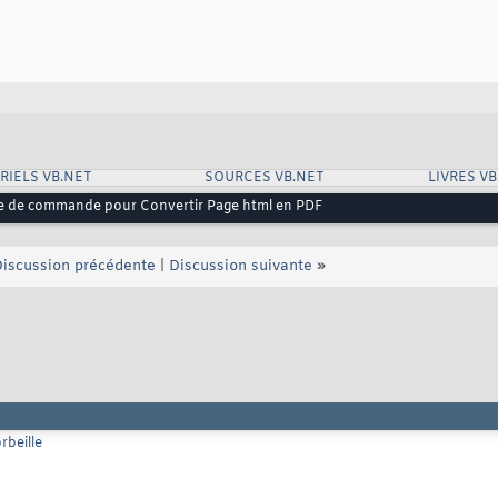
RIELS VB.NET
SOURCES VB.NET
LIVRES VB
igne de commande pour Convertir Page html en PDF
iscussion précédente
|
Discussion suivante
»
rbeille