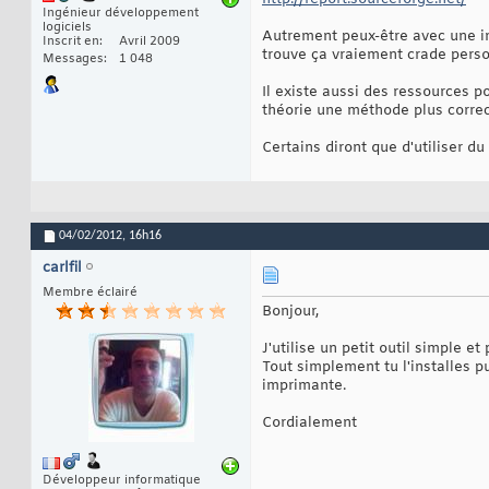
Ingénieur développement
logiciels
Autrement peux-être avec une im
Inscrit en
Avril 2009
trouve ça vraiement crade pers
Messages
1 048
Il existe aussi des ressources p
théorie une méthode plus correc
Certains diront que d'utiliser 
04/02/2012,
16h16
carlfil
Membre éclairé
Bonjour,
J'utilise un petit outil simple et
Tout simplement tu l'installes p
imprimante.
Cordialement
Développeur informatique