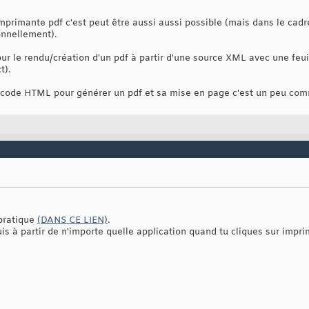
primante pdf c'est peut être aussi aussi possible (mais dans le cadre
onnellement).
our le rendu/création d'un pdf à partir d'une source XML avec une feui
t).
du code HTML pour générer un pdf et sa mise en page c'est un peu co
 pratique
(DANS CE LIEN)
.
uis à partir de n'importe quelle application quand tu cliques sur imp