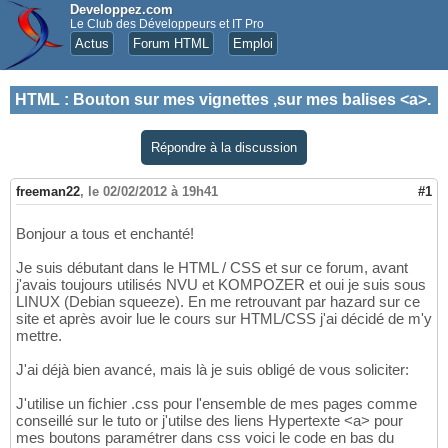
Developpez.com
Le Club des Développeurs et IT Pro
Actus
Forum HTML
Emploi
HTML
:
Bouton sur mes vignettes ,sur mes balises <a>.
Répondre à la discussion
freeman22
,
le 02/02/2012 à 19h41
#1
Bonjour a tous et enchanté!
Je suis débutant dans le HTML / CSS et sur ce forum, avant
j'avais toujours utilisés NVU et KOMPOZER et oui je suis sous
LINUX (Debian squeeze). En me retrouvant par hazard sur ce
site et après avoir lue le cours sur HTML/CSS j'ai décidé de m'y
mettre.
J'ai déjà bien avancé, mais là je suis obligé de vous soliciter:
J'utilise un fichier .css pour l'ensemble de mes pages comme
conseillé sur le tuto or j'utilse des liens Hypertexte <a> pour
mes boutons paramétrer dans css voici le code en bas du