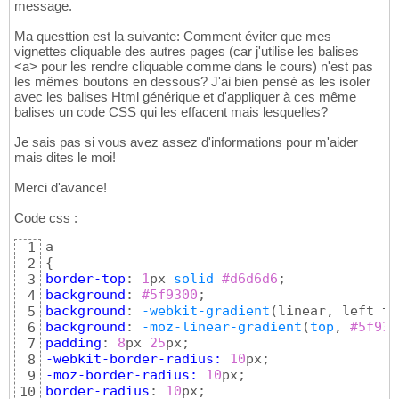
message.
Ma questtion est la suivante: Comment éviter que mes
vignettes cliquable des autres pages (car j'utilise les balises
<a> pour les rendre cliquable comme dans le cours) n'est pas
les mêmes boutons en dessous? J'ai bien pensé as les isoler
avec les balises Html générique et d'appliquer à ces même
balises un code CSS qui les effacent mais lesquelles?
Je sais pas si vous avez assez d'informations pour m'aider
mais dites le moi!
Merci d'avance!
Code css :
1
{
2
border-top
: 
1
px 
solid
#d6d6d6
3
background
:
 #5f9300
4
background
: 
-webkit-gradient
(
linear, left to
5
background
: 
-moz-linear-gradient
(
top
, 
#5f930
6
padding
: 
8
px 
25
7
-webkit-border-radius:
10
8
-moz-border-radius:
10
9
border-radius
: 
10
10