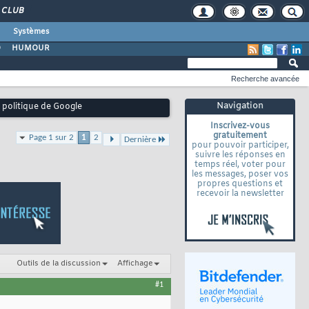
CLUB
Systèmes
O
HUMOUR
Recherche avancée
Navigation
a politique de Google
Inscrivez-vous
gratuitement
Page 1 sur 2
1
2
Dernière
pour pouvoir participer,
suivre les réponses en
temps réel, voter pour
les messages, poser vos
propres questions et
recevoir la newsletter
Outils de la discussion
Affichage
#1