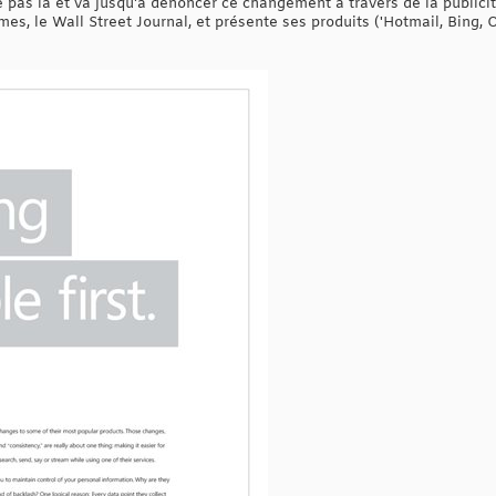
 pas là et va jusqu'à dénoncer ce changement à travers de la publici
es, le Wall Street Journal, et présente ses produits ('Hotmail, Bing, 