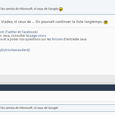
ni les service de Microsoft, ni ceux de Google
Viadeo, ni ceux de ... On pourrait continuer la liste longtemps.
com
(
Twitter
et
Facebook
)
ur Java, consulter la
page cours
va
et à poser vos questions sur les
forums
d'entraide Java
/in/nicolascaudard/
i les service de Microsoft, ni ceux de Google