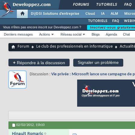
FORUMS
TUTORIELS
FAQ
DI/DSI Solutions d'entreprise
Cloud
IA
ALM
Micros
TUTORIELS
FAQ
WEBIN
Vous n'êtes pas encore inscrit sur Developpez.com ?
Inscrivez-vous gratuitem
Derniers messages
Actions
Réseau social
Blogs
Agenda
Chat
Forum
Le club des professionnels en informatique
Actualit
+
Signaler un problème
Répondre à la discussion
Discussion :
Vie privée : Microsoft lance une campagne de pu
02/02/2012,
15h10
Hinault Romaric