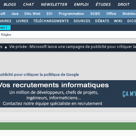
BLOGS
CHAT
NEWSLETTER
EMPLOI
ÉTUDES
DROIT
oft
Java
Dév. Web
EDI
Programmation
SGBD
Office
Mobiles
AIRES
LIVRES
TÉLÉCHARGEMENTS
SOURCES
DÉBATS
WIKI
DIC
ent !
Règles
és
Vie privée : Microsoft lance une campagne de publicité pour critiquer l
blicité pour critiquer la politique de Google