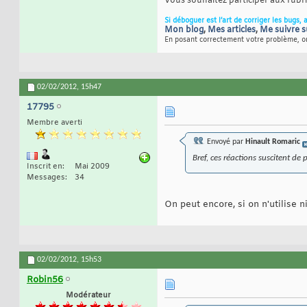
Vous souhaitez participer aux rub
Si déboguer est l’art de corriger les bugs, 
Mon blog
,
Mes articles
,
Me suivre s
En posant correctement votre problème, on
02/02/2012,
15h47
17795
Membre averti
Envoyé par
Hinault Romaric
Bref, ces réactions suscitent de 
Inscrit en
Mai 2009
Messages
34
On peut encore, si on n'utilise 
02/02/2012,
15h53
Robin56
Modérateur