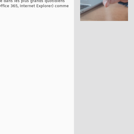
té dans les plus grands quotidiens
Office 365, Internet Explorer) comme