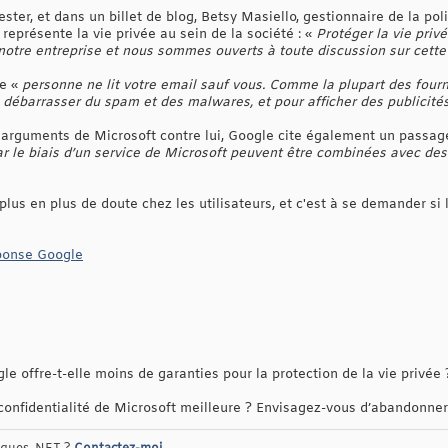
ster, et dans un billet de blog, Betsy Masiello, gestionnaire de la pol
eprésente la vie privée au sein de la société : «
Protéger la vie priv
notre entreprise et nous sommes ouverts à toute discussion sur cett
ue «
personne ne lit votre email sauf vous. Comme la plupart des fourn
débarrasser du spam et des malwares, et pour afficher des publicités
s arguments de Microsoft contre lui, Google cite également un passage 
par le biais d’un service de Microsoft peuvent être combinées avec de
plus en plus de doute chez les utilisateurs, et c'est à se demander si 
onse Google
e offre-t-elle moins de garanties pour la protection de la vie privée 
confidentialité de Microsoft meilleure ? Envisagez-vous d’abandonner