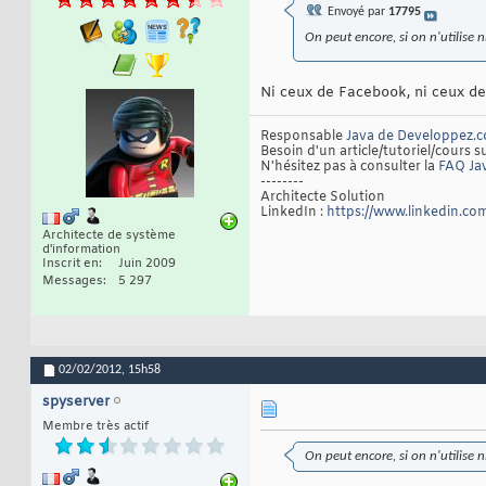
Envoyé par
17795
On peut encore, si on n'utilise 
Ni ceux de Facebook, ni ceux de 
Responsable
Java de Developpez.
Besoin d'un article/tutoriel/cours s
N'hésitez pas à consulter la
FAQ Ja
--------
Architecte Solution
LinkedIn :
https://www.linkedin.com
Architecte de système
d'information
Inscrit en
Juin 2009
Messages
5 297
02/02/2012,
15h58
spyserver
Membre très actif
On peut encore, si on n'utilise n