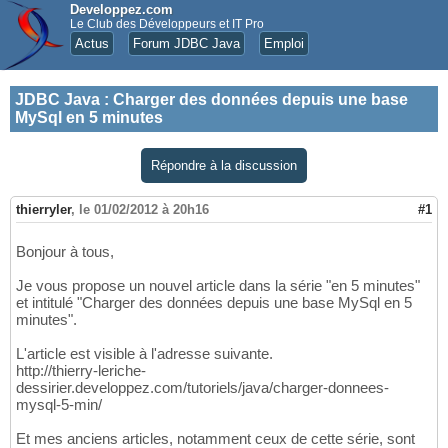
Developpez.com
Le Club des Développeurs et IT Pro
Actus
Forum JDBC Java
Emploi
JDBC Java
:
Charger des données depuis une base
MySql en 5 minutes
Répondre à la discussion
thierryler
,
le 01/02/2012 à 20h16
#1
Bonjour à tous,
Je vous propose un nouvel article dans la série "en 5 minutes"
et intitulé "Charger des données depuis une base MySql en 5
minutes".
L'article est visible à l'adresse suivante.
http://thierry-leriche-
dessirier.developpez.com/tutoriels/java/charger-donnees-
mysql-5-min/
Et mes anciens articles, notamment ceux de cette série, sont