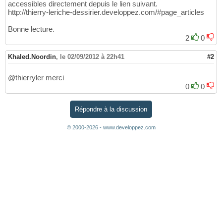
accessibles directement depuis le lien suivant.
http://thierry-leriche-dessirier.developpez.com/#page_articles
Bonne lecture.
2
0
Khaled.Noordin
,
le 02/09/2012 à 22h41
#2
@thierryler merci
0
0
Répondre à la discussion
© 2000-2026 - www.developpez.com