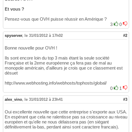
Et vous ?
Pensez-vous que OVH puisse réussir en Amérique ?
3
0
spyserver
,
le 31/01/2012 à 17h02
#2
Bonne nouvelle pour OVH !
Ils sont encore loin du top 3 mais étant la seule société
Française et la 2eme européenne ça fera pas de mal au
monopole américain, d'ailleurs je crois que ce classement est
désuet
http://www.webhosting.info/webhosts/tophosts/global/
0
1
alex_vino
,
le 31/01/2012 à 23h41
#3
Oui excellente nouvelle que cette entreprise s'exporte aux USA.
En espérant que cela ne ralentisse pas sa croissance au niveau
européen et qu'elle ne nous délaissera pas (en siégant
définitivement la-bas, perdant ainsi sont caractere francais).