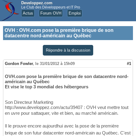
Developpez.com
Le Club des Développeurs et IT Pro
Actus
Forum OVH
Emploi
OVH
:
OVH.com pose la première brique de son
datacentre nord-américain au Québec
Répondre à la discussion
Gordon Fowler
,
le 31/01/2012 à 15h09
#1
OVH.com pose la première brique de son datacentre nord-
américain au Québec
Et vise le top 3 mondial des hébergeurs
Son Directeur Marketing
http://www.developpez.com/actu/39407 : OVH veut mettre tout
en uvre pour sattaquer, vite et bien, au marché américain.
Il le prouve encore aujourdhui avec la pose de la première
brique de son futur datacenter nord-américain au Québec. C'est