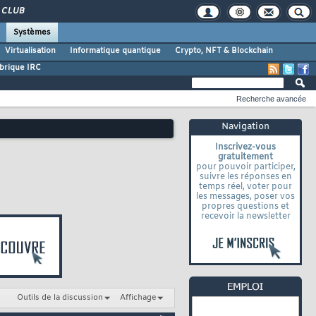
CLUB
Systèmes
Virtualisation
Informatique quantique
Crypto, NFT & Blockchain
brique IRC
Recherche avancée
Navigation
Inscrivez-vous
gratuitement
pour pouvoir participer,
suivre les réponses en
temps réel, voter pour
les messages, poser vos
propres questions et
recevoir la newsletter
Outils de la discussion
Affichage