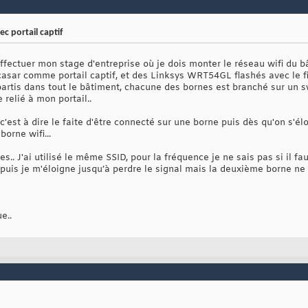
c portail captif
effectuer mon stage d'entreprise où je dois monter le réseau wifi du b
 Alcasar comme portail captif, et des Linksys WRT54GL flashés avec le
partis dans tout le bâtiment, chacune des bornes est branché sur un s
 relié à mon portail..
'est à dire le faite d'être connecté sur une borne puis dès qu'on s'él
orne wifi...
s.. J'ai utilisé le même SSID, pour la fréquence je ne sais pas si il f
 puis je m'éloigne jusqu’à perdre le signal mais la deuxième borne ne 
e..