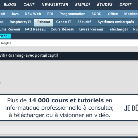
BLOGS
CHAT
NEWSLETTER
EMPLOI
ÉTUDES
DROIT
oft
Java
Dév. Web
EDI
Programmation
SGBD
Office
Mobiles
ac
Raspberry Pi
Réseau
Green IT
Sécurité
Systèmes embarqués
ums Réseau
FAQ Réseau
Cours Réseau
Livres Réseau
Télécharger
Ru
ent !
Règles
fi (Roaming) avec portail captif
f