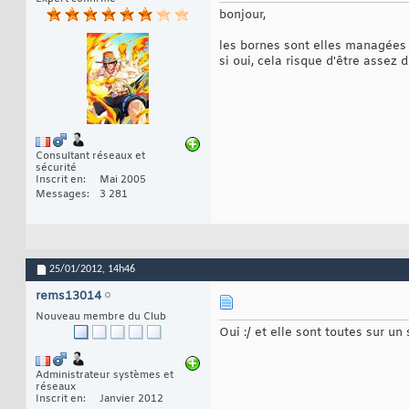
bonjour,
les bornes sont elles managée
si oui, cela risque d'être assez d
Consultant réseaux et
sécurité
Inscrit en
Mai 2005
Messages
3 281
25/01/2012,
14h46
rems13014
Nouveau membre du Club
Oui :/ et elle sont toutes sur un
Administrateur systèmes et
réseaux
Inscrit en
Janvier 2012