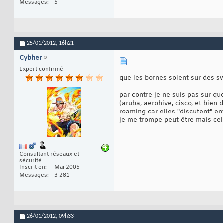
Messages
5
25/01/2012,
16h21
Cybher
Expert confirmé
que les bornes soient sur des s
par contre je ne suis pas sur q
(aruba, aerohive, cisco, et bien 
roaming car elles "discutent" en
je me trompe peut être mais cel
Consultant réseaux et
sécurité
Inscrit en
Mai 2005
Messages
3 281
26/01/2012,
09h33