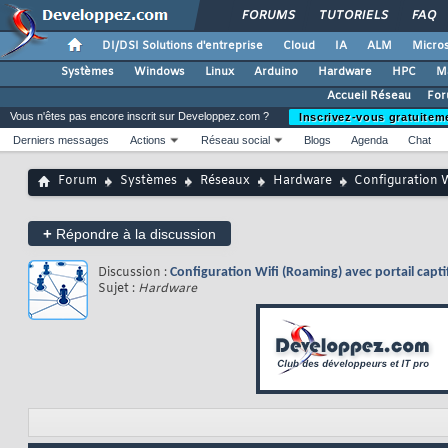
FORUMS
TUTORIELS
FAQ
DI/DSI Solutions d'entreprise
Cloud
IA
ALM
Micros
Systèmes
Windows
Linux
Arduino
Hardware
HPC
M
Accueil Réseau
For
Vous n'êtes pas encore inscrit sur Developpez.com ?
Inscrivez-vous gratuitem
Derniers messages
Actions
Réseau social
Blogs
Agenda
Chat
Forum
Systèmes
Réseaux
Hardware
Configuration Wi
+
Répondre à la discussion
Discussion :
Configuration Wifi (Roaming) avec portail capti
Sujet :
Hardware