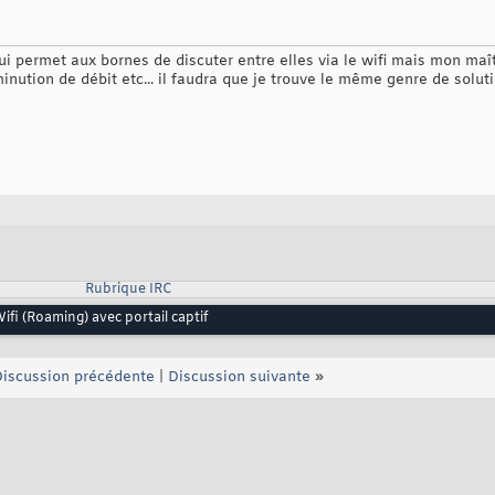
ui permet aux bornes de discuter entre elles via le wifi mais mon maît
nution de débit etc... il faudra que je trouve le même genre de soluti
Rubrique IRC
fi (Roaming) avec portail captif
iscussion précédente
|
Discussion suivante
»