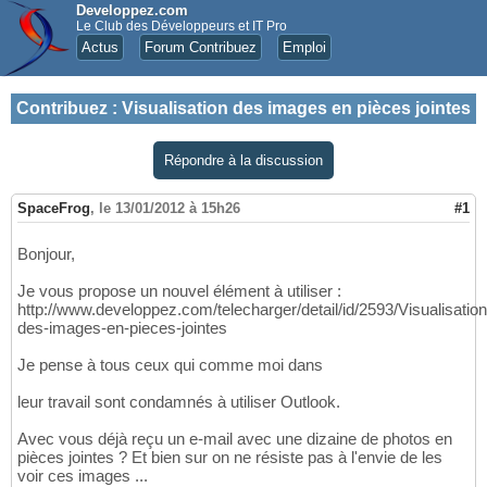
Developpez.com
Le Club des Développeurs et IT Pro
Actus
Forum Contribuez
Emploi
Contribuez
:
Visualisation des images en pièces jointes
Répondre à la discussion
SpaceFrog
,
le 13/01/2012 à 15h26
#1
Bonjour,
Je vous propose un nouvel élément à utiliser :
http://www.developpez.com/telecharger/detail/id/2593/Visualisation
des-images-en-pieces-jointes
Je pense à tous ceux qui comme moi dans
leur travail sont condamnés à utiliser Outlook.
Avec vous déjà reçu un e-mail avec une dizaine de photos en
pièces jointes ? Et bien sur on ne résiste pas à l'envie de les
voir ces images ...