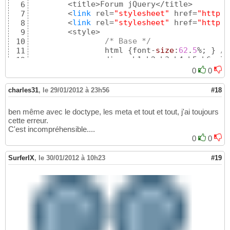
	<title>Forum jQuery</title>

6
	<
link
 rel=
"stylesheet"
 href=
"http:/
7
	<
link
 rel=
"stylesheet"
 href=
"http:/
8
	<style>

9
/* Base */
10
		html 
{
font-
size
:
62
.
5
%; 
}
/*
11
		div,p,h1,h2,h3,h4,h5,h6,ul
12
		body 
{
background-
color
:
rgb
(
13
0
0
		h1,h2,h3,h4,h5 
{
font-
family
14
		p, div, td 
{
word-
wrap
:
break
15
charles31
,
le 29/01/2012 à 23h56
#18
		pre, code 
{
white-
space
:pre-
16
		img, input, 
textarea
, 
selec
17
ben même avec le doctype, les meta et tout et tout, j'ai toujours
        img 
{
border
:none; 
}
18
cette erreur.
		h1 
{
font-
size
:
2
.4rem; text-
19
C'est incompréhensible....
		p 
{
padding
:
0
.6rem; 
}
20
0
0
		.conteneur 
{
width
:
95
%; min-
21
		footer 
{
margin-
left
:
3
.6rem;
22
SurferIX
,
le 30/01/2012 à 10h23
#19
23
/* -- */
24
	</style>

25
</head>

26
<body>

27
	<h1>Forum jQuery</h1>

28
	<section 
class
=
"conteneur"
>

29
30