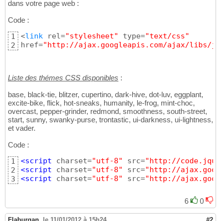
dans votre page web :
Code :
<
link
 rel=
"stylesheet"
 type=
"text/css"
1
href=
"http://ajax.googleapis.com/ajax/libs/jq
2
Liste des thémes CSS disponibles
:
base, black-tie, blitzer, cupertino, dark-hive, dot-luv, eggplant,
excite-bike, flick, hot-sneaks, humanity, le-frog, mint-choc,
overcast, pepper-grinder, redmond, smoothness, south-street,
start, sunny, swanky-purse, trontastic, ui-darkness, ui-lightness,
et vader.
Code :
<script
 charset=
"utf-8"
 src=
"http://code.jque
1
<script
 charset=
"utf-8"
 src=
"http://ajax.goog
2
<script
 charset=
"utf-8"
 src=
"http://ajax.goog
3
6
0
Flaburgan
,
le 11/01/2012 à 15h24
#2