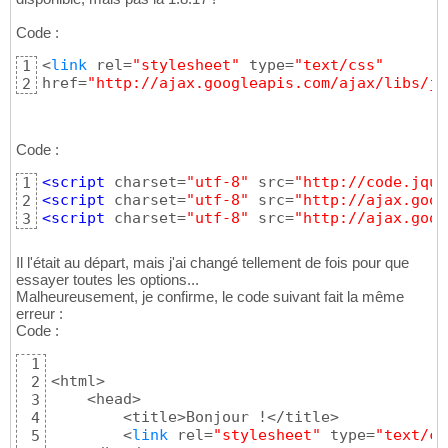
Code :
<
link
 rel=
"stylesheet"
 type=
"text/css"
1
href=
"http://ajax.googleapis.com/ajax/libs/jq
2
Code :
<script
 charset=
"utf-8"
 src=
"http://code.jque
1
<script
 charset=
"utf-8"
 src=
"http://ajax.goog
2
<script
 charset=
"utf-8"
 src=
"http://ajax.goog
3
Il l'était au départ, mais j'ai changé tellement de fois pour que
essayer toutes les options...
Malheureusement, je confirme, le code suivant fait la même
erreur :
Code :
1
<html>

2
    <head>

3
        <title>Bonjour !</title>

4
        <
link
 rel=
"stylesheet"
 type=
"text/cs
5