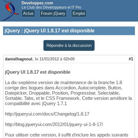
Developpez.com
Le Club des Développeurs et IT Pro
Actus
Forum jQuery
Emploi
jQuery
:
jQuery UI 1.8.17 est disponible
Répondre à la discussion
danielhagnoul
,
le 11/01/2012 à 02h00
#1
jQuery UI 1.8.17 est disponible
La dix-septième version de maintenance de la branche 1.8
corrige des bogues dans Accordion, Autocomplete, Button,
Datepicker, Droppable, Position, Progressbar, Selectable,
Sortable, Tabs, et le CSS Framework. Cette version améliore la
compatibilité avec jQuery 1.7.1
http://jqueryui.com/docs/Changelog/1.8.17
http://blog.jqueryui.com/2012/01/jquery-ui-1-8-17/
Pour utiliser cette version, il suffit d'inclure les appels suivants