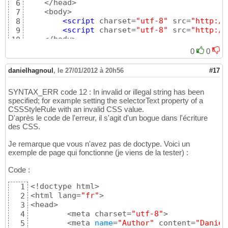
    </head>

6
    <body>

7
<script
 charset=
"utf-8"
 src=
"http://
8
<script
 charset=
"utf-8"
 src=
"http://
9
    </body>

10
</html>
11
0
0
danielhagnoul
,
le 27/01/2012 à 20h56
#17
SYNTAX_ERR code 12 : In invalid or illegal string has been
specified; for example setting the selectorText property of a
CSSStyleRule with an invalid CSS value.
D'après le code de l'erreur, il s'agit d'un bogue dans l'écriture
des CSS.
Je remarque que vous n'avez pas de doctype. Voici un
exemple de page qui fonctionne (je viens de la tester) :
Code :
<!doctype html>

1
<html lang=
"fr"
>

2
<head>

3
	<meta charset=
"utf-8"
>

4
	<meta 
name
=
"Author"
 content=
"Daniel
5