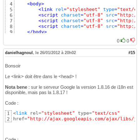
<
body
>
4
<
link
rel
=
"stylesheet"
type
=
"text/cs
5
<
script
charset
=
"utf-8"
src
=
"http://
6
<
script
charset
=
"utf-8"
src
=
"http://
7
<
script
charset
=
"utf-8"
src
=
"http://
8
</
body
>
9
</
html
>
10
0
0
danielhagnoul
,
le 26/01/2012 à 20h02
#15
Bonsoir
Le <link> doit être dans le <head> !
Nota bene
: sur le serveur Google la version 1.8.16 de i18n est
disponible, mais pas la 1.8.17 !
Code :
<
link
 rel=
"stylesheet"
 type=
"text/css"
1
href=
"http://ajax.googleapis.com/ajax/libs/jq
2
Code :