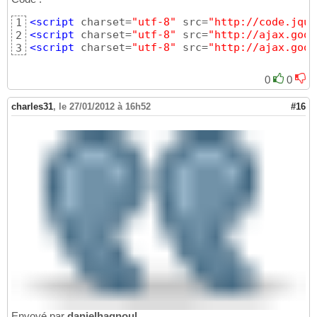
<script
 charset=
"utf-8"
 src=
"http://code.jque
1
<script
 charset=
"utf-8"
 src=
"http://ajax.goog
2
<script
 charset=
"utf-8"
 src=
"http://ajax.goog
3
0
0
charles31
,
le 27/01/2012 à 16h52
#16
Envoyé par
danielhagnoul