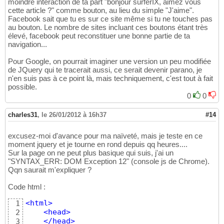
moindre interaction de ta part "bonjour surferIX, aimez vous
cette article ?" comme bouton, au lieu du simple "J'aime".
Facebook sait que tu es sur ce site même si tu ne touches pas
au bouton. Le nombre de sites incluant ces boutons étant très
élevé, facebook peut reconstituer une bonne partie de ta
navigation...
Pour Google, on pourrait imaginer une version un peu modifiée
de JQuery qui te tracerait aussi, ce serait devenir parano, je
n'en suis pas à ce point là, mais techniquement, c'est tout à fait
possible.
0
0
charles31
,
le 26/01/2012 à 16h37
#14
excusez-moi d'avance pour ma naïveté, mais je teste en ce
moment jquery et je tourne en rond depuis qq heures....
Sur la page on ne peut plus basique qui suis, j'ai un
"SYNTAX_ERR: DOM Exception 12" (console js de Chrome).
Qqn saurait m'expliquer ?
Code html :
<
html
>
1
<
head
>
2
</
head
>
3