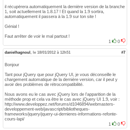
il récupèrera automatiquement la dernière version de la branche
1, soit actuellement la 1.8.17 ! Et quand la 1.9 sortira,
automatiquement il passera à la 1.9 sur ton site !
Génial !
Faut arrêter de voir le mal partout !
1
0
danielhagnoul
,
le 18/01/2012 à 12h51
#7
Bonjour
Tant pour jQuery que pour jQuery UI, je vous déconseille le
chargement automatique de la dernière version, car il peut y
avoir des problèmes de rétrocompatibilité.
Nous avons eu le cas avec jQuery lors de l'apparition de la
méthode prop et cela va être le cas avec jQuery UI 1.9, voir :
http://www.developpez.net/forums/d1046894/webmasters-
developpement-web/javascript/bibliotheques-
frameworks/jquery/jquery-ui-dernieres-informations-refonte-
cours-lapi/
1
0