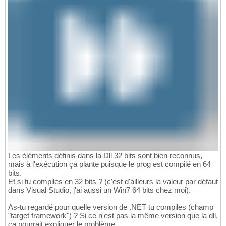
Les éléments définis dans la Dll 32 bits sont bien reconnus,
mais à l'exécution ça plante puisque le prog est compilé en 64
bits.
Et si tu compiles en 32 bits ? (c'est d'ailleurs la valeur par défaut
dans Visual Studio, j'ai aussi un Win7 64 bits chez moi).
As-tu regardé pour quelle version de .NET tu compiles (champ
"target framework") ? Si ce n'est pas la même version que la dll,
ça pourrait expliquer le problème.