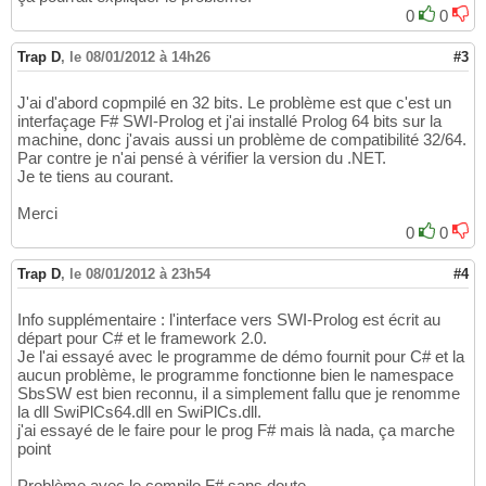
0
0
Trap D
,
le 08/01/2012 à 14h26
#3
J'ai d'abord copmpilé en 32 bits. Le problème est que c'est un
interfaçage F# SWI-Prolog et j'ai installé Prolog 64 bits sur la
machine, donc j'avais aussi un problème de compatibilité 32/64.
Par contre je n'ai pensé à vérifier la version du .NET.
Je te tiens au courant.
Merci
0
0
Trap D
,
le 08/01/2012 à 23h54
#4
Info supplémentaire : l'interface vers SWI-Prolog est écrit au
départ pour C# et le framework 2.0.
Je l'ai essayé avec le programme de démo fournit pour C# et la
aucun problème, le programme fonctionne bien le namespace
SbsSW est bien reconnu, il a simplement fallu que je renomme
la dll SwiPlCs64.dll en SwiPlCs.dll.
j'ai essayé de le faire pour le prog F# mais là nada, ça marche
point
Problème avec le compilo F# sans doute.