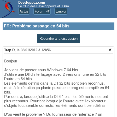
Developpez.com
Le Club des Développeurs et IT Pro
Actus
Forum F#
Emploi
F#
:
Problème passage en 64 bits
Répondre à la discussion
Trap D
,
le 08/01/2012 à 12h56
#1
Bonjour
Je viens de passer sous Windows 7 64 bits.
J'utilise une Dll d'interfaçage avec 2 versions, une en 32 bits
l'autre en 64 bits.
Les éléments définis dans la Dll 32 bits sont bien reconnus,
mais à l'exécution ça plante puisque le prog est compilé en 64
bits.
Par contre, lorsque j'utilise la Dll 64 bits, les éléments ne sont
plus reconnus. Pourtant lorsque je l'ouvre avec l'explorateur
d'objets tout semble corrects, les éléments sont bien définis.
D'où vient le problème ? Du fournisseur de l'interface ? un