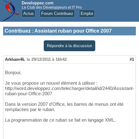
Developpez.com
Le Club des Développeurs et IT Pro
Actus
Forum Contribuez
Emploi
Contribuez
:
Assistant ruban pour Office 2007
Répondre à la discussion
Arkham46
,
le 29/12/2011 à 16h42
#1
Bonjour,
Je vous propose un nouvel élément à utiliser :
http://word.developpez.com/telecharger/detail/id/2440/Assistant-
ruban-pour-Office-2007
Dans la version 2007 d'Office, les barres de menus ont été
remplacées par le ruban.
La programmation de ce ruban se fait en langage XML.