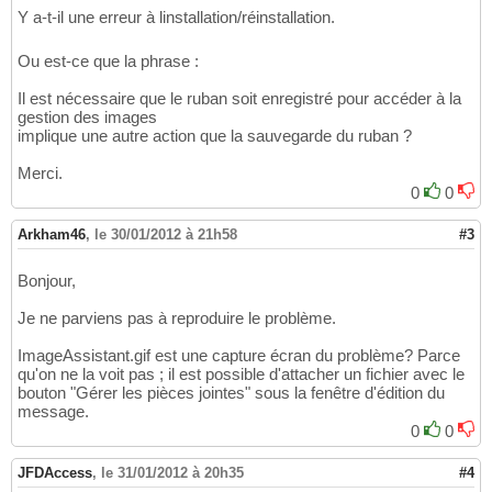
Y a-t-il une erreur à linstallation/réinstallation.
Ou est-ce que la phrase :
Il est nécessaire que le ruban soit enregistré pour accéder à la
gestion des images
implique une autre action que la sauvegarde du ruban ?
Merci.
0
0
Arkham46
,
le 30/01/2012 à 21h58
#3
Bonjour,
Je ne parviens pas à reproduire le problème.
ImageAssistant.gif est une capture écran du problème? Parce
qu'on ne la voit pas ; il est possible d'attacher un fichier avec le
bouton "Gérer les pièces jointes" sous la fenêtre d'édition du
message.
0
0
JFDAccess
,
le 31/01/2012 à 20h35
#4