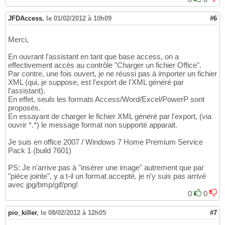
JFDAccess
,
le 01/02/2012 à 10h09
#6
Merci,
En ouvrant l'assistant en tant que base access, on a
effectivement accès au contrôle "Charger un fichier Office".
Par contre, une fois ouvert, je ne réussi pas à importer un fichier
XML (qui, je suppose, est l'export de l'XML généré par
l'assistant).
En effet, seuls les formats Access/Word/Excel/PowerP sont
proposés.
En essayant de charger le fichier XML généré par l'export, (via
ouvrir *.*) le message format non supporté apparait.
Je suis en office 2007 / Windows 7 Home Premium Service
Pack 1 (build 7601)
PS: Je n'arrive pas à "insérer une image" autrement que par
"pièce jointe", y a t-il un format accepté, je n'y suis pas arrivé
avec jpg/bmp/gif/png!
0
0
pio_killer
,
le 08/02/2012 à 12h05
#7