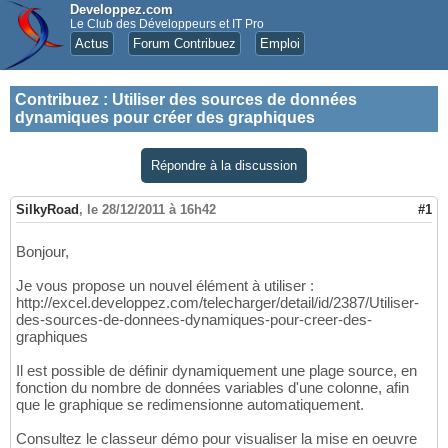
Developpez.com
Le Club des Développeurs et IT Pro
Actus
Forum Contribuez
Emploi
Contribuez
:
Utiliser des sources de données
dynamiques pour créer des graphiques
Répondre à la discussion
SilkyRoad
,
le 28/12/2011 à 16h42
#1
Bonjour,
Je vous propose un nouvel élément à utiliser :
http://excel.developpez.com/telecharger/detail/id/2387/Utiliser-
des-sources-de-donnees-dynamiques-pour-creer-des-
graphiques
Il est possible de définir dynamiquement une plage source, en
fonction du nombre de données variables d'une colonne, afin
que le graphique se redimensionne automatiquement.
Consultez le classeur démo pour visualiser la mise en oeuvre