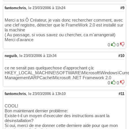
fantomchris
,
le 23/03/2006 à 11h24
#9
Merci a toi Ô Créateur, je vais donc rechercher comment, avec
une clef registre, détecter que le FrameWork 2.0 est installé sur
la machine
( Au passage, si vous savez ou chercher, ca m'arrangerait)
Merci d'avance
0
0
neguib
,
le 23/03/2006 à 11h34
#10
ce ne serait pas quelquechose d'approchant çà:
HKEY_LOCAL_MACHINE\SOFTWARE\Microsoft\Windows\Curren
Management\ARPCache\Microsoft .NET Framework 2.0
0
0
fantomchris
,
le 23/03/2006 à 13h10
#11
COOL!
Bon maintenant dernier problème:
Existe-t-il un moyen d'executer des instructions avant la
désinstallation?
Si oui, merci de me donner cette derniere aide pour que mon