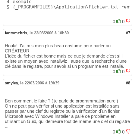
4
{
_PROGRAMFILES
}
\Application\Fichier.txt renvé
5
0
0
fantomchris
,
le 22/03/2006 à 10h30
#7
Houla! J'ai mis mon plus beau costume pour parler au
CRÉATEUR
L'idée du fichier est bonne mais ce que je demande c'est si il
existe un moyen avec installwiz , autre que la recherche d'une
clé dans le registre, pour savoir si un programme est installé.
0
0
smyley
,
le 22/03/2006 à 19h39
#8
Ben comment le faire ? ( je parle de programmation pure )
On ne peut pas vérifier si une application est installée sans
passer par une clef du registre ou la vérification d'un fichier.
Microsoft avec Windows Installer a palié ce problème en
utilisant un Guid, qui demeure tout de même une clef du registre
...
0
0