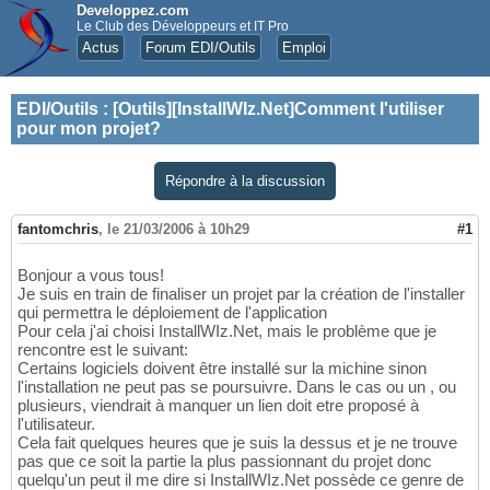
Developpez.com
Le Club des Développeurs et IT Pro
Actus
Forum EDI/Outils
Emploi
EDI/Outils
:
[Outils][InstallWIz.Net]Comment l'utiliser
pour mon projet?
Répondre à la discussion
fantomchris
,
le 21/03/2006 à 10h29
#1
Bonjour a vous tous!
Je suis en train de finaliser un projet par la création de l'installer
qui permettra le déploiement de l'application
Pour cela j'ai choisi InstallWIz.Net, mais le problème que je
rencontre est le suivant:
Certains logiciels doivent être installé sur la michine sinon
l'installation ne peut pas se poursuivre. Dans le cas ou un , ou
plusieurs, viendrait à manquer un lien doit etre proposé à
l'utilisateur.
Cela fait quelques heures que je suis la dessus et je ne trouve
pas que ce soit la partie la plus passionnant du projet donc
quelqu'un peut il me dire si InstallWIz.Net possède ce genre de