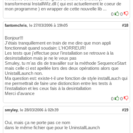
transformerai InstallWIz.dll ( qui est actuellement le coeur de
mon programme ) en wrapper de cette nouvelle lib ...
0
0
fantomchris
,
le 27/03/2006 à 19h05
#18
Bonjour!!!
J'étais tranquillement en train de me dire que mon appli
fonctionnait quand soudain: L'HORREUR!
Les tests que j'effectue pour l'installation se retrouve à la
desinstallation mais je ne le veux pas
Smuley, tu m'as dis de travailler sur la méthode SequenceStart
mais celle ci est apellée lors des deux opérations alors que
UnistallLaunch non.
Ma question est: existe-t-il une fonction de style installLauch qui
me permettrait de faire une distionction entre les tests à
l'installation et les ceux fais à la desintallation
Merci d'avance
0
0
smyley
,
le 28/03/2006 à 02h39
#19
Oui, mais ça ne porte pas ce nom
dans le même fichier que pour le UninstallLaunch