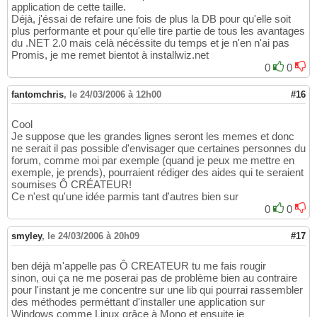
application de cette taille.
Déjà, j'éssai de refaire une fois de plus la DB pour qu'elle soit
plus performante et pour qu'elle tire partie de tous les avantages
du .NET 2.0 mais celà nécéssite du temps et je n'en n'ai pas
Promis, je me remet bientot à installwiz.net
0
0
fantomchris
,
le 24/03/2006 à 12h00
#16
Cool
Je suppose que les grandes lignes seront les memes et donc
ne serait il pas possible d'envisager que certaines personnes du
forum, comme moi par exemple (quand je peux me mettre en
exemple, je prends), pourraient rédiger des aides qui te seraient
soumises Ô CRÉATEUR!
Ce n'est qu'une idée parmis tant d'autres bien sur
0
0
smyley
,
le 24/03/2006 à 20h09
#17
ben déjà m'appelle pas Ô CREATEUR tu me fais rougir
sinon, oui ça ne me poserai pas de problème bien au contraire
pour l'instant je me concentre sur une lib qui pourrai rassembler
des méthodes perméttant d'installer une application sur
Windows comme Linux grâce à Mono et ensuite je