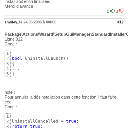
install soit enfin finalisée.
Merci d'avance
0
0
smyley
,
le 24/03/2006 à 00h06
#12
Package\Actions\Wizard\SetupGuiManager\StandardInstaller
Ligne 912
Code :
1
bool
 UninstallLaunch
(
)
2
{
3
4
}
5
note :
Pour annuler la désinstallation dans cette fonction il faut faire
ceci :
Code :
1
UninstallCancelled = 
true
2
return
true
;
3