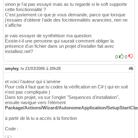
sinon je l'ai pas essayé mais as tu regardé si le soft supporte
cette fonctionnalité ?
C'est justement ce que je vous demande, parce que lorsque
j'essaies d'obtenir l'aide des focntionnalités avancées, rien ne
s'affiche
je vais essayer de synthétiser ma question:
Existe-t-il une personne qui saurait comment obliger la
présence d'un fichier dans un projet d'installer fait avec
installwiz.net?
0
0
smyley
,
le 21/03/2006 à 20h28
#6
et voici l'auteur qui s'amène
Pour celà il faut que tu codes la vérification en C# ( qui en soit
n'est pas compliquée )
Dans ton projet, va sur l'onglet "Sequences d'installation",
ensuite navigue vers l'élément
Package/Actions/Wizard/AutonomeApplication/SetupStartCla
à partir de là tu a accès à la fonction
Code :