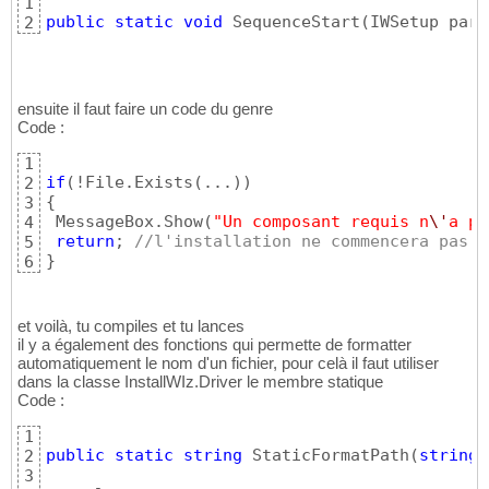
1
public
static
void
 SequenceStart
(
IWSetup para
2
ensuite il faut faire un code du genre
Code :
1
if
(
!File.Exists
(
...
)
)
2
{
3
 MessageBox.Show
(
"Un composant requis n
\'
a pa
4
return
; 
//l'installation ne commencera pas
5
}
6
et voilà, tu compiles et tu lances
il y a également des fonctions qui permette de formatter
automatiquement le nom d'un fichier, pour celà il faut utiliser
dans la classe InstallWIz.Driver le membre statique
Code :
1
public
static
string
 StaticFormatPath
(
string
 
2
3