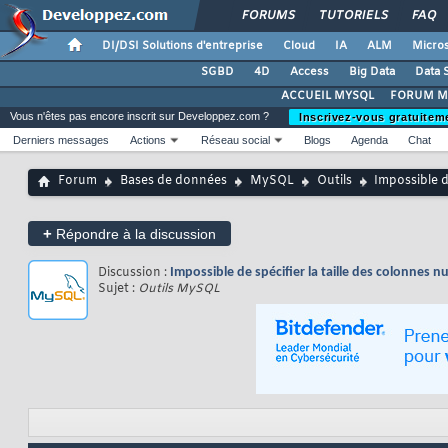
FORUMS
TUTORIELS
FAQ
DI/DSI Solutions d'entreprise
Cloud
IA
ALM
Micros
SGBD
4D
Access
Big Data
Data 
ACCUEIL MYSQL
FORUM M
Vous n'êtes pas encore inscrit sur Developpez.com ?
Inscrivez-vous gratuitem
Derniers messages
Actions
Réseau social
Blogs
Agenda
Chat
Forum
Bases de données
MySQL
Outils
Impossible d
+
Répondre à la discussion
Discussion :
Impossible de spécifier la taille des colonnes 
Sujet :
Outils MySQL