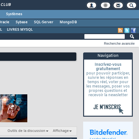
CLUB
Systèmes
racle
Sybase
SQL-Server
MongoDB
L
LIVRES MYSQL
Recherche avancée
Navigation
Inscrivez-vous
gratuitement
pour pouvoir participer,
suivre les réponses en
temps réel, voter pour
les messages, poser vos
propres questions et
recevoir la newsletter
Outils de la discussion
Affichage