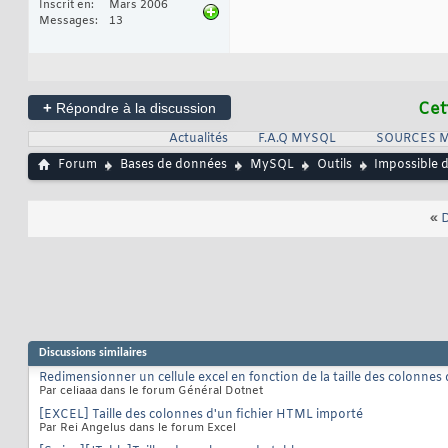
Inscrit en
Mars 2006
Messages
13
+
Cet
Répondre à la discussion
Actualités
F.A.Q MYSQL
SOURCES 
Forum
Bases de données
MySQL
Outils
Impossible d
«
D
Discussions similaires
Redimensionner un cellule excel en fonction de la taille des colonnes
Par celiaaa dans le forum Général Dotnet
[EXCEL] Taille des colonnes d'un fichier HTML importé
Par Rei Angelus dans le forum Excel