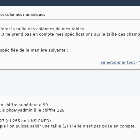
e des colonnes numériques
liorer la taille des colonnes de mes tables.
V5.0 ne prend pas en compte mes spécifications sur la taille des cham
spécifiée de la manière suivante :
Sélectionner tout
-
)
n chiffre supérieur à 99.
puis phpMyadmin !! le chiffre 128.
à 127 (et 255 en UNSIGNED)
 l'on puisse saisir une taille (2) si elle n'est pas prise en compte.