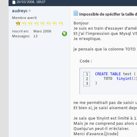
20/03/2006,
16h37
audreyc
Impossible de spécifier la taill
Membre averti
Bonjour
Je suis en train d'essayer d'amé
Inscrit en
Mars 2006
Et j'ai l'impression que Mysql 
Messages
13
Je m'explique.
je pensais que la colonne TOTO 
Code :
CREATE
TABLE
 test 
(
1
    TOTO  
tinyint
(
2
2
)
3
ne me permétrait pas de saisir u
Et bien si, je saisi aisement de
Je sais que tinyint est limité 
Mais je ne comprend pas alors que
Quelqu'un peut-il m'éclairer.
Merci d'avance.[/code]