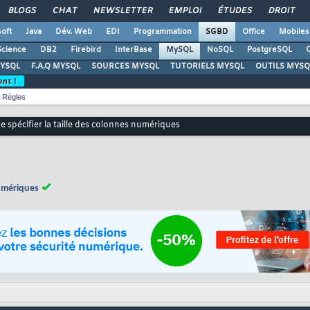
BLOGS
CHAT
NEWSLETTER
EMPLOI
ÉTUDES
DROIT
oft
Java
Dév. Web
EDI
Programmation
SGBD
Office
Mobiles
Science
DB2
Firebird
InterBase
MySQL
NoSQL
PostgreSQL
O
YSQL
F.A.Q MYSQL
SOURCES MYSQL
TUTORIELS MYSQL
OUTILS MYSQ
ent !
Règles
e spécifier la taille des colonnes numériques
numériques