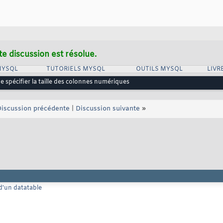
te discussion est résolue.
MYSQL
TUTORIELS MYSQL
OUTILS MYSQL
LIVR
e spécifier la taille des colonnes numériques
iscussion précédente
|
Discussion suivante
»
 d'un datatable