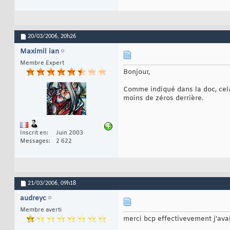
20/03/2006,
20h26
Maximil ian
Membre Expert
Bonjour,
Comme indiqué dans la doc, cel
moins de zéros derrière.
Inscrit en
Juin 2003
Messages
2 622
21/03/2006,
09h18
audreyc
Membre averti
merci bcp effectivevement j'avais