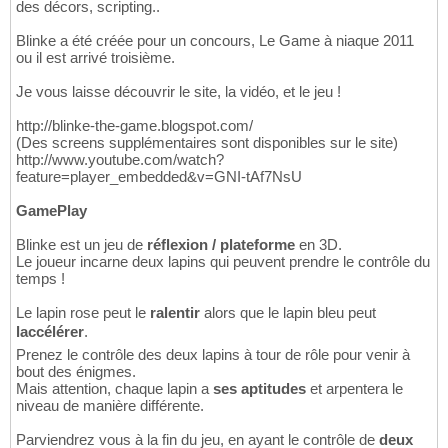
des décors, scripting..
Blinke a été créée pour un concours, Le Game à niaque 2011
ou il est arrivé troisième.
Je vous laisse découvrir le site, la vidéo, et le jeu !
http://blinke-the-game.blogspot.com/
(Des screens supplémentaires sont disponibles sur le site)
http://www.youtube.com/watch?
feature=player_embedded&v=GNI-tAf7NsU
GamePlay
Blinke est un jeu de
réflexion / plateforme
en 3D.
Le joueur incarne deux lapins qui peuvent prendre le contrôle du
temps !
Le lapin rose peut le
ralentir
alors que le lapin bleu peut
laccélérer
.
Prenez le contrôle des deux lapins à tour de rôle pour venir à
bout des énigmes.
Mais attention, chaque lapin a
ses aptitudes
et arpentera le
niveau de manière différente.
Parviendrez vous à la fin du jeu, en ayant le contrôle de
deux