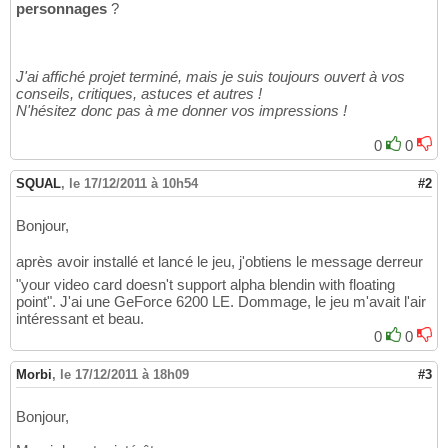
personnages
?
J'ai affiché projet terminé, mais je suis toujours ouvert à vos
conseils, critiques, astuces et autres !
N'hésitez donc pas à me donner vos impressions !
0
0
SQUAL
,
le 17/12/2011 à 10h54
#2
Bonjour,
après avoir installé et lancé le jeu, j'obtiens le message derreur
"your video card doesn't support alpha blendin with floating
point". J'ai une GeForce 6200 LE. Dommage, le jeu m'avait l'air
intéressant et beau.
0
0
Morbi
,
le 17/12/2011 à 18h09
#3
Bonjour,