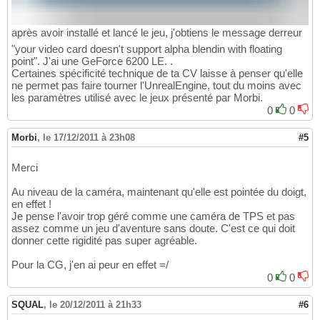
après avoir installé et lancé le jeu, j'obtiens le message derreur
"your video card doesn't support alpha blendin with floating
point". J'ai une GeForce 6200 LE. .
Certaines spécificité technique de ta CV laisse à penser qu'elle
ne permet pas faire tourner l'UnrealEngine, tout du moins avec
les paramètres utilisé avec le jeux présenté par Morbi.
0
0
Morbi
,
le 17/12/2011 à 23h08
#5
Merci
Au niveau de la caméra, maintenant qu'elle est pointée du doigt,
en effet !
Je pense l'avoir trop géré comme une caméra de TPS et pas
assez comme un jeu d'aventure sans doute. C'est ce qui doit
donner cette rigidité pas super agréable.
Pour la CG, j'en ai peur en effet =/
0
0
SQUAL
,
le 20/12/2011 à 21h33
#6