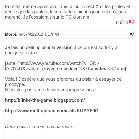
En effet, même après avoir mis à jour Direct X et les pilotes et
verifié que les pilotes de ma carte étaient à jour, cela n'a pas
marché. Je l'essaierais sur le PC d'un ami.
0
0
Morbi
,
le 07/02/2012 à 17h49
#7
Je fais un petit up pour la
version 1.14
qui est sorti il y a
quelques temps.
[ame="http://www.youtube.com/watch?v=GNI-
tAf7NsU&feature=player_embedded"]
>> La vidéo <<
[/ame]
Voila ! J'espère que vous prendrez du plaisir à essayer ce
prototype.
N'hésitez pas à me donner vos impressions !
http://blinke-the-game.blogspot.com/
http://www.multiupload.com/U4UKUAYF0G
Deux petits screens pour la route :