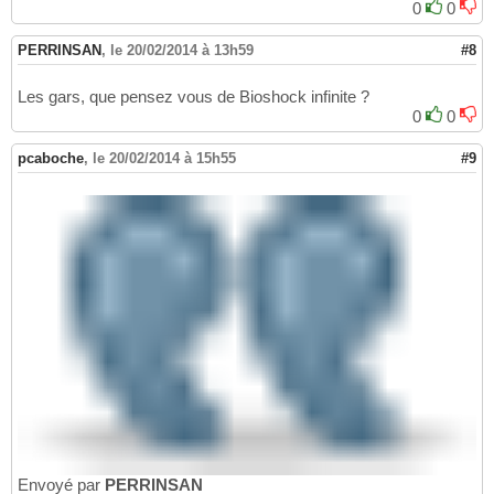
0
0
PERRINSAN
,
le 20/02/2014 à 13h59
#8
Les gars, que pensez vous de Bioshock infinite ?
0
0
pcaboche
,
le 20/02/2014 à 15h55
#9
Envoyé par
PERRINSAN