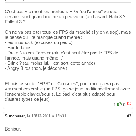
C'est pas vraiment les meilleurs FPS "de l'année" vu que
certains sont quand même un peu vieux (au hasard: Halo 3 ?
Fallout 3 ?).
On ne va pas citer tous les FPS du marché (il y en a trop), mais
je pense qu'il te manque quand même :
- les Bioshock (excusez du peu...)
- Borderlands
- Duke Nukem Forever (ok, c'est peut-être pas le FPS de
l'année, mais quand même...)
- Brink ? (au moins lui, il est sorti cette année)
- Angry Birds (non, je déconne )
Et puis associer "FPS" et "Consoles", pour moi, ça va pas
vraiment ensemble (un FPS, ça se joue traditionnellement avec
l'ensemble clavier/souris. Le pad, c'est plus adapté pour
d'autres types de jeux)
1
0
Sunchaser
,
le 13/12/2011 à 13h31
#3
Bonjour,