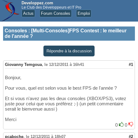
Developpez.com
Le Club des Développeurs et IT Pro
Actus
Forum Consoles
Emploi
Consoles
:
[Multi-Consoles]FPS Contest : le meilleur
de l'année ?
Répondre à la discussion
Giovanny Temgoua
,
le 12/12/2011 à 16h41
#1
Bonjour,
Pour vous, quel est selon vous le best FPS de l'année ?
Et si vous n'avez pas les deux consoles (XBOX/PS3), votez
juste pour celui que vous préférez ;-) (un petit commentaire
serait le bienvenue aussi )
Merci
0
0
pcaboche
,
le 12/12/2011 à 18h07
#2