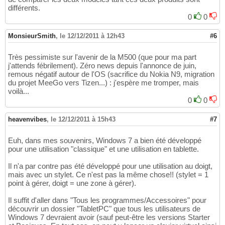
différents.
0
0
MonsieurSmith
,
le 12/12/2011 à 12h43
#6
Très pessimiste sur l'avenir de la M500 (que pour ma part
j'attends fébrilement). Zéro news depuis l'annonce de juin,
remous négatif autour de l'OS (sacrifice du Nokia N9, migration
du projet MeeGo vers Tizen...) : j'espère me tromper, mais
voilà...
0
0
heavenvibes
,
le 12/12/2011 à 15h43
#7
Euh, dans mes souvenirs, Windows 7 a bien été développé
pour une utilisation "classique" et une utilisation en tablette.
Il n'a par contre pas été développé pour une utilisation au doigt,
mais avec un stylet. Ce n'est pas la même chose!! (stylet = 1
point à gérer, doigt = une zone à gérer).
Il suffit d'aller dans "Tous les programmes/Accessoires" pour
découvrir un dossier "TabletPC" que tous les utilisateurs de
Windows 7 devraient avoir (sauf peut-être les versions Starter