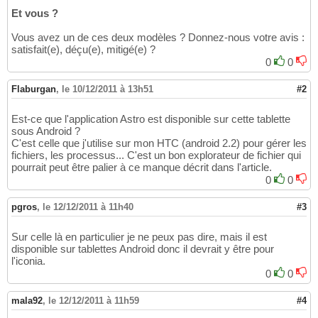
Et vous ?
Vous avez un de ces deux modèles ? Donnez-nous votre avis :
satisfait(e), déçu(e), mitigé(e) ?
0
0
Flaburgan
,
le 10/12/2011 à 13h51
#2
Est-ce que l'application Astro est disponible sur cette tablette
sous Android ?
C'est celle que j'utilise sur mon HTC (android 2.2) pour gérer les
fichiers, les processus... C'est un bon explorateur de fichier qui
pourrait peut être palier à ce manque décrit dans l'article.
0
0
pgros
,
le 12/12/2011 à 11h40
#3
Sur celle là en particulier je ne peux pas dire, mais il est
disponible sur tablettes Android donc il devrait y être pour
l'iconia.
0
0
mala92
,
le 12/12/2011 à 11h59
#4