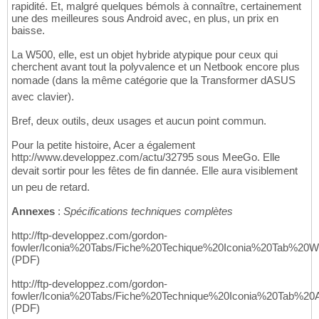
rapidité. Et, malgré quelques bémols à connaître, certainement
une des meilleures sous Android avec, en plus, un prix en
baisse.
La W500, elle, est un objet hybride atypique pour ceux qui
cherchent avant tout la polyvalence et un Netbook encore plus
nomade (dans la même catégorie que la Transformer dASUS
avec clavier).
Bref, deux outils, deux usages et aucun point commun.
Pour la petite histoire, Acer a également
http://www.developpez.com/actu/32795 sous MeeGo. Elle
devait sortir pour les fêtes de fin dannée. Elle aura visiblement
un peu de retard.
Annexes
:
Spécifications techniques complètes
http://ftp-developpez.com/gordon-
fowler/Iconia%20Tabs/Fiche%20Techique%20Iconia%20Tab%20W
(PDF)
http://ftp-developpez.com/gordon-
fowler/Iconia%20Tabs/Fiche%20Technique%20Iconia%20Tab%20A
(PDF)