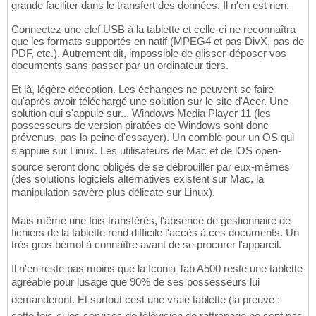
grande faciliter dans le transfert des données. Il n'en est rien.
Connectez une clef USB à la tablette et celle-ci ne reconnaîtra
que les formats supportés en natif (MPEG4 et pas DivX, pas de
PDF, etc.). Autrement dit, impossible de glisser-déposer vos
documents sans passer par un ordinateur tiers.
Et là, légère déception. Les échanges ne peuvent se faire
qu'après avoir téléchargé une solution sur le site d'Acer. Une
solution qui s'appuie sur... Windows Media Player 11 (les
possesseurs de version piratées de Windows sont donc
prévenus, pas la peine d'essayer). Un comble pour un OS qui
s'appuie sur Linux. Les utilisateurs de Mac et de lOS open-
source seront donc obligés de se débrouiller par eux-mêmes
(des solutions logiciels alternatives existent sur Mac, la
manipulation savère plus délicate sur Linux).
Mais même une fois transférés, l'absence de gestionnaire de
fichiers de la tablette rend difficile l'accès à ces documents. Un
très gros bémol à connaître avant de se procurer l'appareil.
Il n'en reste pas moins que la Iconia Tab A500 reste une tablette
agréable pour lusage que 90% de ses possesseurs lui
demanderont. Et surtout cest une vraie tablette (la preuve :
cette fois-ci les services de télévision de rattrapage ne sont pas