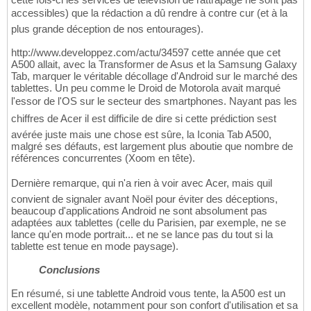
accessibles) que la rédaction a dû rendre à contre cur (et à la
plus grande déception de nos entourages).
http://www.developpez.com/actu/34597 cette année que cet
A500 allait, avec la Transformer de Asus et la Samsung Galaxy
Tab, marquer le véritable décollage d'Android sur le marché des
tablettes. Un peu comme le Droid de Motorola avait marqué
l'essor de l'OS sur le secteur des smartphones. Nayant pas les
chiffres de Acer il est difficile de dire si cette prédiction sest
avérée juste mais une chose est sûre, la Iconia Tab A500,
malgré ses défauts, est largement plus aboutie que nombre de
références concurrentes (Xoom en tête).
Dernière remarque, qui n'a rien à voir avec Acer, mais quil
convient de signaler avant Noël pour éviter des déceptions,
beaucoup d'applications Android ne sont absolument pas
adaptées aux tablettes (celle du Parisien, par exemple, ne se
lance qu'en mode portrait... et ne se lance pas du tout si la
tablette est tenue en mode paysage).
Conclusions
En résumé, si une tablette Android vous tente, la A500 est un
excellent modèle, notamment pour son confort d'utilisation et sa