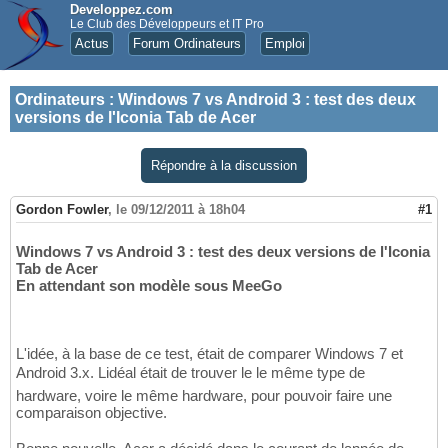
Developpez.com
Le Club des Développeurs et IT Pro
Actus
Forum Ordinateurs
Emploi
Ordinateurs
:
Windows 7 vs Android 3 : test des deux
versions de l'Iconia Tab de Acer
Répondre à la discussion
Gordon Fowler
,
le 09/12/2011 à 18h04
#1
Windows 7 vs Android 3 : test des deux versions de l'Iconia
Tab de Acer
En attendant son modèle sous MeeGo
L'idée, à la base de ce test, était de comparer Windows 7 et
Android 3.x. Lidéal était de trouver le le même type de
hardware, voire le même hardware, pour pouvoir faire une
comparaison objective.