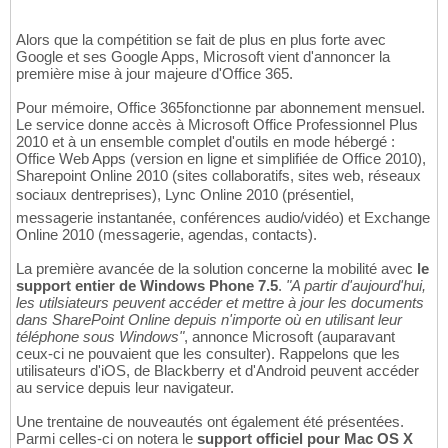
Alors que la compétition se fait de plus en plus forte avec
Google et ses Google Apps, Microsoft vient d'annoncer la
première mise à jour majeure d'Office 365.
Pour mémoire, Office 365fonctionne par abonnement mensuel.
Le service donne accès à Microsoft Office Professionnel Plus
2010 et à un ensemble complet d'outils en mode hébergé :
Office Web Apps (version en ligne et simplifiée de Office 2010),
Sharepoint Online 2010 (sites collaboratifs, sites web, réseaux
sociaux dentreprises), Lync Online 2010 (présentiel,
messagerie instantanée, conférences audio/vidéo) et Exchange
Online 2010 (messagerie, agendas, contacts).
La première avancée de la solution concerne la mobilité avec
le
support entier de Windows Phone 7.5
.
"A partir d'aujourd'hui,
les utilsiateurs peuvent accéder et mettre à jour les documents
dans SharePoint Online depuis n'importe où en utilisant leur
téléphone sous Windows"
, annonce Microsoft (auparavant
ceux-ci ne pouvaient que les consulter). Rappelons que les
utilisateurs d'iOS, de Blackberry et d'Android peuvent accéder
au service depuis leur navigateur.
Une trentaine de nouveautés ont également été présentées.
Parmi celles-ci on notera le
support officiel pour Mac OS X