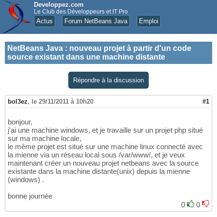
Developpez.com
Le Club des Développeurs et IT Pro
Actus
Forum NetBeans Java
Emploi
NetBeans Java
:
nouveau projet à partir d'un code
source existant dans une machine distante
Répondre à la discussion
bol3ez
,
le 29/11/2011 à 10h20
#1
bonjour,
j'ai une machine windows, et je travaille sur un projet php situé
sur ma machine locale,
le même projet est situé sur une machine linux connecté avec
la mienne via un réseau local sous /var/www/, et je veux
maintenant créer un nouveau projet netbeans avec la source
existante dans la machine distante(unix) depuis la mienne
(windows) .
bonne journée
0
0