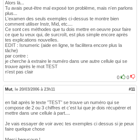
Alors là...
Tu avais peut-être mal exposé ton problème, mais n'en parlons
plus...
L'examen des seuls exemples ci-dessus te montre bien
comment utiliser Instr, Mid, etc....
Ce sont ces méthodes que tu dois mettre en oeuvre pour faire
ce que tu veux qui, de surcroît, est plus simple encore après
tes explications nouvelles.
EDIT : Isnumeric (aide en ligne, te facilitera encore plus la
tâche)
par contre :
je cherche à extraire le numéro dans une autre cellule qui se
trouve après le mot TEST
n'est pas clair
0
0
Mut
,
le 20/03/2006 à 23h11
#11
en fait après le texte "TEST" se trouve un numéro qui se
compose de 2 ou 3 chiffres et c'est lui que je dois récupérer et
mettre dans une cellule à part....
Je vais essayer de voir avec tes exemples ci dessus si je peux
faire quelque chose
Merci beaucoup !