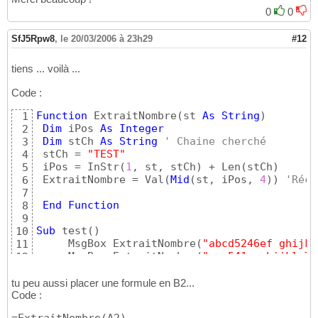
0
0
SfJ5Rpw8
,
le 20/03/2006 à 23h29
#12
tiens ... voilà ...
Code :
Function
 ExtraitNombre
(
st 
As
String
)
1
Dim
 iPos 
As
Integer
2
Dim
 stCh 
As
String
' Chaine cherché
3
 stCh = 
"TEST"
4
 iPos = InStr
(
1
, st, stCh
)
 + Len
(
stCh
)
5
 ExtraitNombre = Val
(
Mid
(
st, iPos, 
4
)
)
'Récu
6
7
End
Function
8
9
Sub
 test
(
)
10
     MsgBox ExtraitNombre
(
"abcd5246ef ghijkl
11
     MsgBox ExtraitNombre
(
"uvw541x ghijkl TE
12
     MsgBox ExtraitNombre
(
"zgsdg56454qsg ghi
13
End
Sub
14
tu peu aussi placer une formule en B2...
Code :