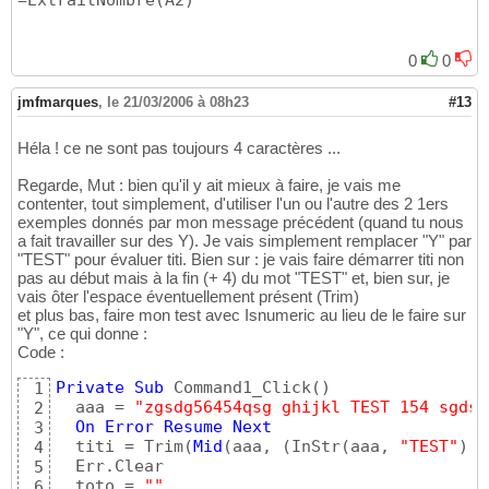
=ExtraitNombre
(
A2
)
0
0
jmfmarques
,
le 21/03/2006 à 08h23
#13
Héla ! ce ne sont pas toujours 4 caractères ...
Regarde, Mut : bien qu'il y ait mieux à faire, je vais me
contenter, tout simplement, d'utiliser l'un ou l'autre des 2 1ers
exemples donnés par mon message précédent (quand tu nous
a fait travailler sur des Y). Je vais simplement remplacer "Y" par
"TEST" pour évaluer titi. Bien sur : je vais faire démarrer titi non
pas au début mais à la fin (+ 4) du mot "TEST" et, bien sur, je
vais ôter l'espace éventuellement présent (Trim)
et plus bas, faire mon test avec Isnumeric au lieu de le faire sur
"Y", ce qui donne :
Code :
Private
Sub
 Command1_Click
(
)
1
  aaa = 
"zgsdg56454qsg ghijkl TEST 154 sgdsg
2
On
Error
Resume
Next
3
  titi = Trim
(
Mid
(
aaa, 
(
InStr
(
aaa, 
"TEST"
)
 +
4
  Err.Clear

5
  toto = 
""
6