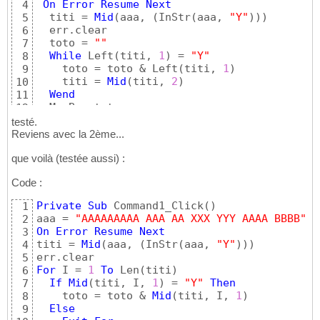
On
Error
Resume
Next
4
  titi = 
Mid
(
aaa, 
(
InStr
(
aaa, 
"Y"
)
)
)
5
  err.clear

6
  toto = 
""
7
While
 Left
(
titi, 
1
)
 = 
"Y"
8
    toto = toto & Left
(
titi, 
1
)
9
    titi = 
Mid
(
titi, 
2
)
10
Wend
11
12
End
Sub
13
testé.
Reviens avec la 2ème...
que voilà (testée aussi) :
Code :
Private
Sub
 Command1_Click
(
)
1
aaa = 
"AAAAAAAAA AAA AA XXX YYY AAAA BBBB"
2
On
Error
Resume
Next
3
titi = 
Mid
(
aaa, 
(
InStr
(
aaa, 
"Y"
)
)
)
4
5
For
 I = 
1
To
 Len
(
titi
)
6
If
Mid
(
titi, I, 
1
)
 = 
"Y"
Then
7
    toto = toto & 
Mid
(
titi, I, 
1
)
8
Else
9