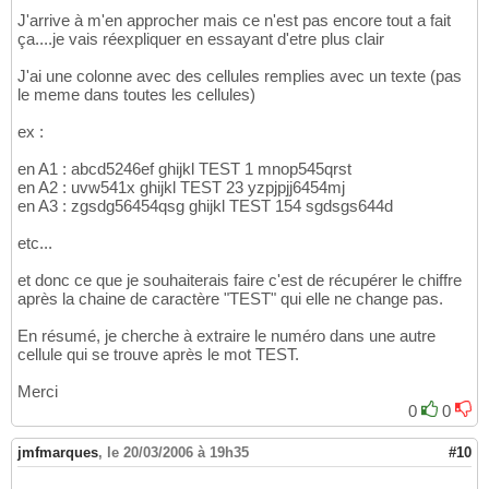
J'arrive à m'en approcher mais ce n'est pas encore tout a fait
ça....je vais réexpliquer en essayant d'etre plus clair
J'ai une colonne avec des cellules remplies avec un texte (pas
le meme dans toutes les cellules)
ex :
en A1 : abcd5246ef ghijkl TEST 1 mnop545qrst
en A2 : uvw541x ghijkl TEST 23 yzpjpjj6454mj
en A3 : zgsdg56454qsg ghijkl TEST 154 sgdsgs644d
etc...
et donc ce que je souhaiterais faire c'est de récupérer le chiffre
après la chaine de caractère "TEST" qui elle ne change pas.
En résumé, je cherche à extraire le numéro dans une autre
cellule qui se trouve après le mot TEST.
Merci
0
0
jmfmarques
,
le 20/03/2006 à 19h35
#10