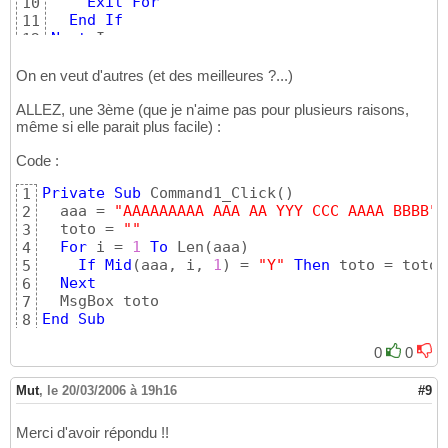
Exit
For
10
End
If
11
Next
 I

12
13
End
Sub
14
On en veut d'autres (et des meilleures ?...)
ALLEZ, une 3ème (que je n'aime pas pour plusieurs raisons,
même si elle parait plus facile) :
Code :
Private
Sub
 Command1_Click
(
)
1
  aaa = 
"AAAAAAAAA AAA AA YYY CCC AAAA BBBB"
2
  toto = 
""
3
For
 i = 
1
To
 Len
(
aaa
)
4
If
Mid
(
aaa, i, 
1
)
 = 
"Y"
Then
 toto = toto 
5
Next
6
7
End
Sub
8
0
0
Mut
,
le 20/03/2006 à 19h16
#9
Merci d'avoir répondu !!