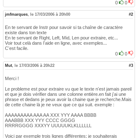
0
0
jmfmarques
,
le 17/03/2006 à 20h00
#2
En te servant de Instr pour savoir si ta chaîne de caractère
existe dans ton texte
En te servant de Right, Left, Mid, Len pour extraire, etc...
Voir tout celà dans l'aide en ligne, avec exemples...
C'est facile.
0
0
Mut
,
le 17/03/2006 à 20h22
#3
Merci !
Le probleme est pour extraire vu que le texte n'est jamais pareil
et que je dois vérifier dans une colonne entière.en fait j'ai une
phrase et dedans je peux avoir la chaine que je recherche.Mais
de cette chaine là je ne veux que ce qui suit. exemple :
AAAAAAAAA AAA AA XXX YYY AAAA BBBB
AAABBB XXX YYY CCCC GGGG
RRRRGGGG XXXYY UUUUUKLKLLLLLL
Voici par exemple trois lignes différentes; je souhaiterais