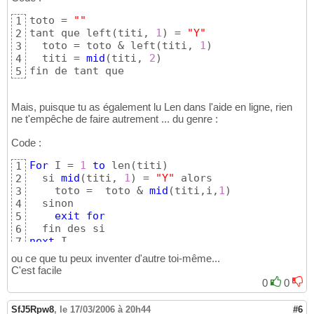
toto = 
""
1
tant que left
(
titi, 
1
)
 = 
"Y"
2
  toto = toto & left
(
titi, 
1
)
3
  titi = 
mid
(
titi, 
2
)
4
fin de tant que
5
Mais, puisque tu as également lu Len dans l'aide en ligne, rien
ne t'empêche de faire autrement ... du genre :
Code :
For
 I = 
1
to
 len
(
titi
)
1
  si 
mid
(
titi, 
1
)
 = 
"Y"
 alors

2
    toto =  toto & 
mid
(
titi,i,
1
)
3
  sinon

4
exit
for
5
6
next
 I
7
ou ce que tu peux inventer d'autre toi-même...
C'est facile
0
0
SfJ5Rpw8
,
le 17/03/2006 à 20h44
#6