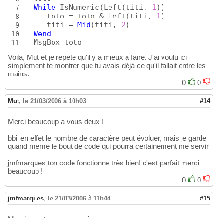
While
 IsNumeric
(
Left
(
titi, 
1
)
)
7
     toto = toto & Left
(
titi, 
1
)
8
     titi = 
Mid
(
titi, 
2
)
9
Wend
10
11
End
Sub
12
Voilà, Mut et je répète qu'il y a mieux à faire. J'ai voulu ici
simplement te montrer que tu avais déjà ce qu'il fallait entre les
mains.
0
0
Mut
,
le 21/03/2006 à 10h03
#14
Merci beaucoup a vous deux !
bbil en effet le nombre de caractère peut évoluer, mais je garde
quand meme le bout de code qui pourra certainement me servir
jmfmarques ton code fonctionne très bien! c'est parfait merci
beaucoup !
0
0
jmfmarques
,
le 21/03/2006 à 11h44
#15