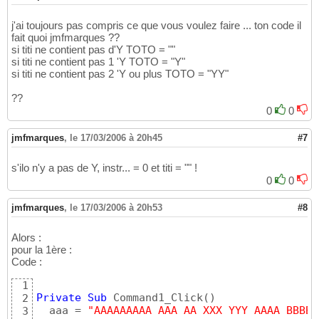
j'ai toujours pas compris ce que vous voulez faire ... ton code il
fait quoi jmfmarques ??
si titi ne contient pas d'Y TOTO = ""
si titi ne contient pas 1 'Y TOTO = "Y"
si titi ne contient pas 2 'Y ou plus TOTO = "YY"
??
0
0
jmfmarques
,
le 17/03/2006 à 20h45
#7
s'ilo n'y a pas de Y, instr... = 0 et titi = "" !
0
0
jmfmarques
,
le 17/03/2006 à 20h53
#8
Alors :
pour la 1ère :
Code :
1
Private
Sub
 Command1_Click
(
)
2
  aaa = 
"AAAAAAAAA AAA AA XXX YYY AAAA BBBB"
3