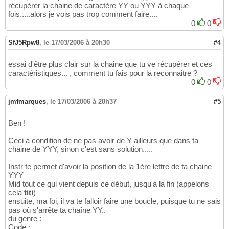
récupérer la chaine de caractère YY ou YYY à chaque
fois.....alors je vois pas trop comment faire....
0
0
SfJ5Rpw8
,
le 17/03/2006 à 20h30
#4
essai d'être plus clair sur la chaine que tu ve récupérer et ces
caractéristiques... , comment tu fais pour la reconnaitre ?
0
0
jmfmarques
,
le 17/03/2006 à 20h37
#5
Ben !
Ceci à condition de ne pas avoir de Y ailleurs que dans ta
chaine de YYY, sinon c'est sans solution.....
Instr te permet d'avoir la position de la 1ère lettre de ta chaine
YYY
Mid tout ce qui vient depuis ce début, jusqu'à la fin (appelons
cela
titi
)
ensuite, ma foi, il va te falloir faire une boucle, puisque tu ne sais
pas où s'arrête ta chaîne YY..
du genre :
Code :