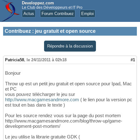
Developpez.com
Le Club des Développeurs et IT Pro
Actus
Forum Contribuez
Emploi
Contribuez
:
jeu gratuit et open source
Répondre à la discussion
Patricia58
,
le 24/11/2011 à 02h18
#1
Bonjour
Throw up est un petit jeu gratuit et open source pour Ipad, Mac
et PC
vous pouvez télécharger le jeu sur
http://www.macgamesandmore.com
( le lien pour la version pc
est tout en bas dans le texte )
Pour les source rendez vous sur la page du post mortem
http://www.macgamesandmore.com/blog/throw-up/game-
development-post-mortem/
Le jeu utilise la librarie gratuite GDK (