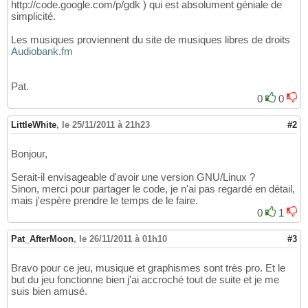
http://code.google.com/p/gdk ) qui est absolument géniale de
simplicité.
Les musiques proviennent du site de musiques libres de droits
Audiobank.fm
Pat.
0
0
LittleWhite
,
le 25/11/2011 à 21h23
#2
Bonjour,
Serait-il envisageable d'avoir une version GNU/Linux ?
Sinon, merci pour partager le code, je n'ai pas regardé en détail,
mais j'espère prendre le temps de le faire.
0
1
Pat_AfterMoon
,
le 26/11/2011 à 01h10
#3
Bravo pour ce jeu, musique et graphismes sont très pro. Et le
but du jeu fonctionne bien j'ai accroché tout de suite et je me
suis bien amusé.