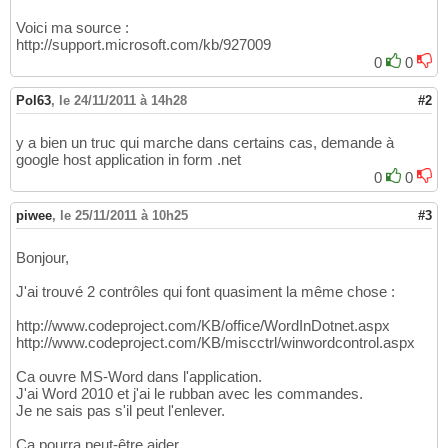
Voici ma source :
http://support.microsoft.com/kb/927009
0
0
Pol63
,
le 24/11/2011 à 14h28
#2
y a bien un truc qui marche dans certains cas, demande à
google host application in form .net
0
0
piwee
,
le 25/11/2011 à 10h25
#3
Bonjour,
J'ai trouvé 2 contrôles qui font quasiment la même chose :
http://www.codeproject.com/KB/office/WordInDotnet.aspx
http://www.codeproject.com/KB/miscctrl/winwordcontrol.aspx
Ca ouvre MS-Word dans l'application.
J'ai Word 2010 et j'ai le rubban avec les commandes.
Je ne sais pas s'il peut l'enlever.
Ca pourra peut-être aider.