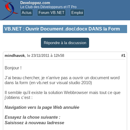
Developpez.com
Le Club des Développeurs et IT Pro
Actus
Forum VB.NET
Emploi
VB.NET
:
Ouvrir Document .doc/.docx DANS la Form
Répondre à la discussion
mindhavok
,
le 23/11/2011 à 12h58
#1
Bonjour !
J'ai beau chercher, je n'arrive pas a ouvrir un document word
dans la form (en vb.net sur visual studio 2010)
Il semble qu'il existe la solution Webbrowser mais tout ce que
j'obtiens c'est :
Navigation vers la page Web annulée
Essayez la chose suivante :
Saisissez à nouveau ladresse