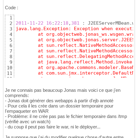
Code :
1
2011
-
11
-
22
16
:
22
:
18
,
381
 : J2EEServerMBean.ws
2
java.lang.Exception: Exception when executin
3
	at org.objectweb.jonas_ws.wsgen.wra
4
	at org.objectweb.jonas.server.J2EES
5
	at sun.reflect.NativeMethodAccessor
6
	at sun.reflect.NativeMethodAccessor
7
	at sun.reflect.DelegatingMethodAcce
8
	at java.lang.reflect.Method.invoke(
9
	at org.apache.commons.modeler.BaseM
10
	at com.sun.jmx.interceptor.DefaultM
11
	at com.sun.jmx.mbeanserver.JmxMBean
12
	at org.objectweb.jonas_lib.files.Ws
13
	at org.objectweb.jonas.ear.EarServi
14
Je ne connais pas beaucoup Jonas mais voici ce que j'en
	at org.objectweb.jonas.ear.EarServi
comprends:
15
- Jonas doit générer des webapps à partir d'ejb annoté
	at org.objectweb.jonas.service.AbsS
16
- Pour cela il les crée dans un dossier temporaire pour
	at org.objectweb.jonas.service.Serv
17
l'empaqueter en WAR
	at org.objectweb.jonas.server.Serve
18
- Problème: il ne crée pas pas le fichier temporaire dans /tmp
Caused by: org.objectweb.jonas_lib.genbase.G
19
(vérifié avec un watch)
	at org.objectweb.jonas_lib.genbase.
20
- du coup il peut pas faire le war, ni le déployer...
	at org.objectweb.jonas_lib.genbase.
21
	at org.objectweb.jonas_lib.genbase.
22
Je suppose que j'ai du modifier quelque chose d'autre entre