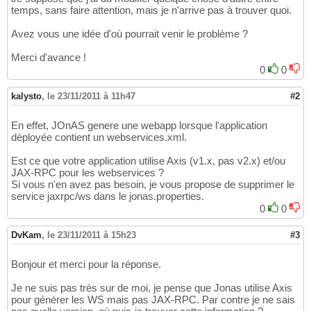
	at org.objectweb.jonas_ws.wsgen.mod
23
temps, sans faire attention, mais je n'arrive pas à trouver quoi.
	at org.objectweb.jonas_ws.wsgen.WsG
24
	at sun.reflect.NativeMethodAccessor
25
Avez vous une idée d'où pourrait venir le problème ?
	at sun.reflect.NativeMethodAccessor
26
	at sun.reflect.DelegatingMethodAcce
27
Merci d'avance !
	at java.lang.reflect.Method.invoke(
28
0
0
	at org.objectweb.jonas_ws.wsgen.wra
29
	... 14 more
30
kalysto
,
le 23/11/2011 à 11h47
#2
Caused by: java.util.zip.ZipException: error
31
	at java.util.zip.ZipFile.open(Nativ
32
En effet, JOnAS genere une webapp lorsque l'application
	at java.util.zip.ZipFile.<init>(Zip
33
déployée contient un webservices.xml.
	at java.util.jar.JarFile.<init>(Jar
34
	at java.util.jar.JarFile.<init>(Jar
35
Est ce que votre application utilise Axis (v1.x, pas v2.x) et/ou
	at org.objectweb.jonas_lib.genbase.
36
JAX-RPC pour les webservices ?
	... 23 more
37
Si vous n'en avez pas besoin, je vous propose de supprimer le
2011-11-22 16:22:18,504 : EarServiceImpl.dep
38
service jaxrpc/ws dans le jonas.properties.
2011-11-22 16:22:18,505 : EarServiceImpl.doS
39
0
0
DvKam
,
le 23/11/2011 à 15h23
#3
Bonjour et merci pour la réponse.
Je ne suis pas très sur de moi, je pense que Jonas utilise Axis
pour générer les WS mais pas JAX-RPC. Par contre je ne sais