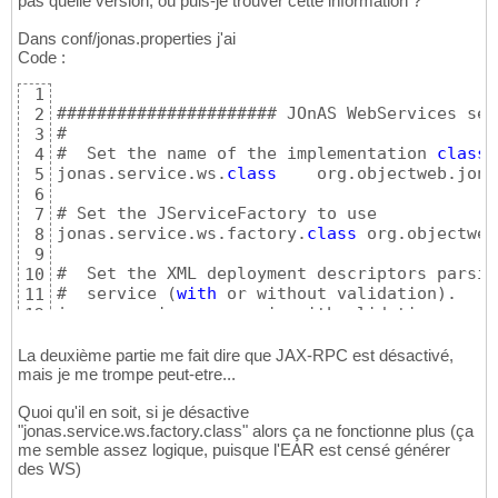
pas quelle version, où puis-je trouver cette information ?
Dans conf/jonas.properties j'ai
Code :
1
###################### JOnAS WebServices ser
2
#

3
#  Set the name of the implementation 
class
 
4
jonas.service.ws.
class
    org.objectweb.jona
5
6
# Set the JServiceFactory to use

7
jonas.service.ws.factory.
class
 org.objectweb
8
9
#  Set the XML deployment descriptors parsin
10
#  service 
(
with
 or without validation
)
.

11
jonas.service.ws.parsingwithvalidation    
tr
12
13
#  Set the WSDL Handler list 
for
 WSDL public
14
La deuxième partie me fait dire que JAX-RPC est désactivé,
#  A minimum of 
1
 WSDLHandler is required !

mais je me trompe peut-etre...
15
#  This property is set 
with
 a coma-separate
16
Quoi qu'il en soit, si je désactive
#  file names 
(
without the 
'.properties'
 suf
17
"jonas.service.ws.factory.class" alors ça ne fonctionne plus (ça
#  Ex: file1,uddi 
(
while
 the properties file
18
me semble assez logique, puisque l'EAR est censé générer
#                  file1.properties and uddi
19
des WS)
jonas.service.ws.wsdlhandlers file1

20
21