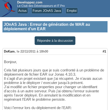
Developpez.com
Le Club des Développeurs et IT Pro
Actus
Forum JOnAS Java
Emploi
JOnAS Java
:
Erreur de génération de WAR au
déploiement d'un EAR
Répondre à la discussion
DvKam
,
le 22/11/2011 à 18h00
#1
Bonjour,
Cela fait plusieurs jours que je suis confronté à un problème de
déploiement de fichier EAR sur Jonas 4.10.3.
Il s'agit d'un projet existant que j'ai récupéré. Je n'avais aucun
problème à le déployer / executer jusqu'à présent.
J'ai modifié un fichier properties pour changer un identifiant
d'accès à un autre serveur. Puis j'ai obtenu l'erreur suivante
après l'avoir déployé. En annulant la modification et en
regénérant l'EAR le problème persiste.
Voici l'erreur lors du déploiement de l'EAR: