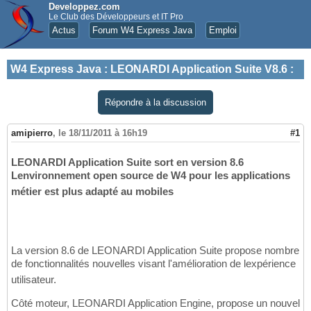
Developpez.com
Le Club des Développeurs et IT Pro
Actus
Forum W4 Express Java
Emploi
W4 Express Java
:
LEONARDI Application Suite V8.6 :
Répondre à la discussion
amipierro
,
le 18/11/2011 à 16h19
#1
LEONARDI Application Suite sort en version 8.6
Lenvironnement open source de W4 pour les applications
métier est plus adapté au mobiles
La version 8.6 de LEONARDI Application Suite propose nombre
de fonctionnalités nouvelles visant l'amélioration de lexpérience
utilisateur.
Côté moteur, LEONARDI Application Engine, propose un nouvel