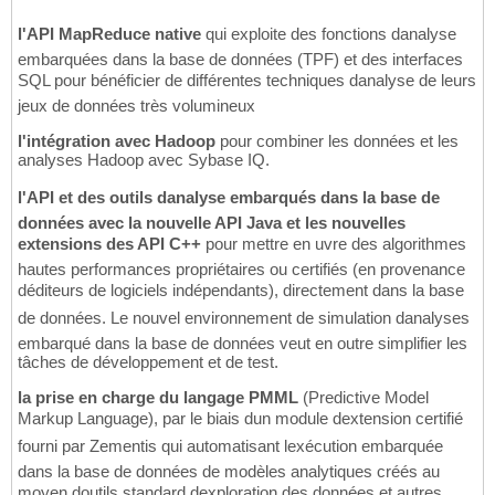
l'API MapReduce native
qui exploite des fonctions danalyse
embarquées dans la base de données (TPF) et des interfaces
SQL pour bénéficier de différentes techniques danalyse de leurs
jeux de données très volumineux
l'intégration avec Hadoop
pour combiner les données et les
analyses Hadoop avec Sybase IQ.
l'API et des outils danalyse embarqués dans la base de
données avec la nouvelle API Java et les nouvelles
extensions des API C++
pour mettre en uvre des algorithmes
hautes performances propriétaires ou certifiés (en provenance
déditeurs de logiciels indépendants), directement dans la base
de données. Le nouvel environnement de simulation danalyses
embarqué dans la base de données veut en outre simplifier les
tâches de développement et de test.
la prise en charge du langage PMML
(Predictive Model
Markup Language), par le biais dun module dextension certifié
fourni par Zementis qui automatisant lexécution embarquée
dans la base de données de modèles analytiques créés au
moyen doutils standard dexploration des données et autres