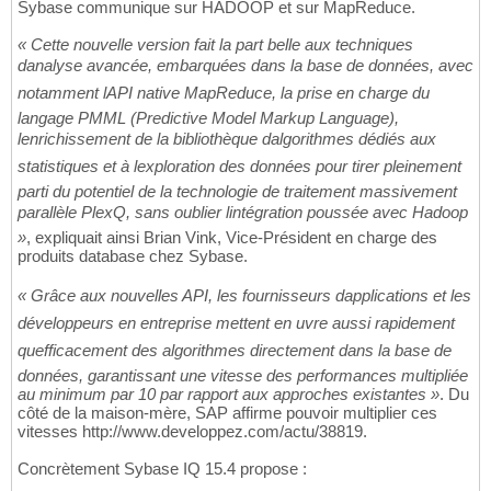
Sybase communique sur HADOOP et sur MapReduce.
« Cette nouvelle version fait la part belle aux techniques
danalyse avancée, embarquées dans la base de données, avec
notamment lAPI native MapReduce, la prise en charge du
langage PMML (Predictive Model Markup Language),
lenrichissement de la bibliothèque dalgorithmes dédiés aux
statistiques et à lexploration des données pour tirer pleinement
parti du potentiel de la technologie de traitement massivement
parallèle PlexQ, sans oublier lintégration poussée avec Hadoop
»
, expliquait ainsi Brian Vink, Vice-Président en charge des
produits database chez Sybase.
« Grâce aux nouvelles API, les fournisseurs dapplications et les
développeurs en entreprise mettent en uvre aussi rapidement
quefficacement des algorithmes directement dans la base de
données, garantissant une vitesse des performances multipliée
au minimum par 10 par rapport aux approches existantes »
. Du
côté de la maison-mère, SAP affirme pouvoir multiplier ces
vitesses http://www.developpez.com/actu/38819.
Concrètement Sybase IQ 15.4 propose :