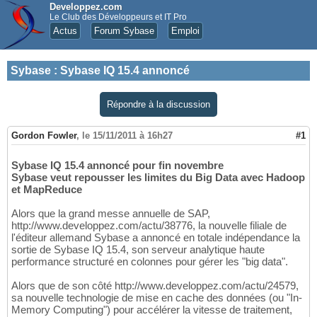
Developpez.com
Le Club des Développeurs et IT Pro
Actus
Forum Sybase
Emploi
Sybase
:
Sybase IQ 15.4 annoncé
Répondre à la discussion
Gordon Fowler
,
le 15/11/2011 à 16h27
#1
Sybase IQ 15.4 annoncé pour fin novembre
Sybase veut repousser les limites du Big Data avec Hadoop
et MapReduce
Alors que la grand messe annuelle de SAP,
http://www.developpez.com/actu/38776, la nouvelle filiale de
l'éditeur allemand Sybase a annoncé en totale indépendance la
sortie de Sybase IQ 15.4, son serveur analytique haute
performance structuré en colonnes pour gérer les "big data".
Alors que de son côté http://www.developpez.com/actu/24579,
sa nouvelle technologie de mise en cache des données (ou "In-
Memory Computing") pour accélérer la vitesse de traitement,