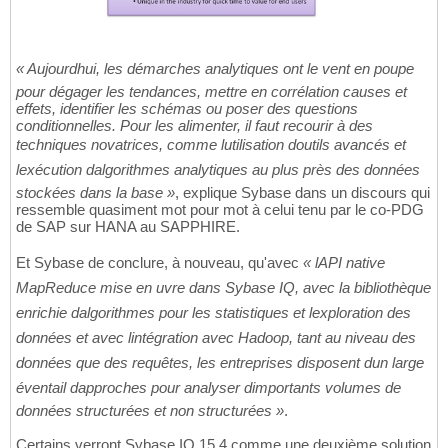
« Aujourdhui, les démarches analytiques ont le vent en poupe
pour dégager les tendances, mettre en corrélation causes et
effets, identifier les schémas ou poser des questions
conditionnelles. Pour les alimenter, il faut recourir à des
techniques novatrices, comme lutilisation doutils avancés et
lexécution dalgorithmes analytiques au plus près des données
stockées dans la base »
, explique Sybase dans un discours qui
ressemble quasiment mot pour mot à celui tenu par le co-PDG
de SAP sur HANA au SAPPHIRE.
Et Sybase de conclure, à nouveau, qu'avec
« lAPI native
MapReduce mise en uvre dans Sybase IQ, avec la bibliothèque
enrichie dalgorithmes pour les statistiques et lexploration des
données et avec lintégration avec Hadoop, tant au niveau des
données que des requêtes, les entreprises disposent dun large
éventail dapproches pour analyser dimportants volumes de
données structurées et non structurées »
.
Certains verront Sybase IQ 15.4 comme une deuxième solution