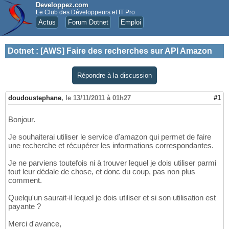
Developpez.com
Le Club des Développeurs et IT Pro
Actus
Forum Dotnet
Emploi
Dotnet
:
[AWS] Faire des recherches sur API Amazon
Répondre à la discussion
doudoustephane
,
le 13/11/2011 à 01h27
#1
Bonjour.
Je souhaiterai utiliser le service d'amazon qui permet de faire
une recherche et récupérer les informations correspondantes.
Je ne parviens toutefois ni à trouver lequel je dois utiliser parmi
tout leur dédale de chose, et donc du coup, pas non plus
comment.
Quelqu'un saurait-il lequel je dois utiliser et si son utilisation est
payante ?
Merci d'avance,