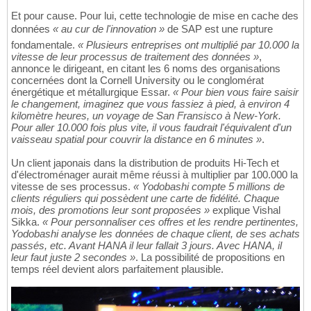
Et pour cause. Pour lui, cette technologie de mise en cache des
données
« au cur de l'innovation »
de SAP est une rupture
fondamentale.
« Plusieurs entreprises ont multiplié par 10.000 la
vitesse de leur processus de traitement des données »
,
annonce le dirigeant, en citant les 6 noms des organisations
concernées dont la Cornell University ou le conglomérat
énergétique et métallurgique Essar.
« Pour bien vous faire saisir
le changement, imaginez que vous fassiez à pied, à environ 4
kilomètre heures, un voyage de San Fransisco à New-York.
Pour aller 10.000 fois plus vite, il vous faudrait l'équivalent d'un
vaisseau spatial pour couvrir la distance en 6 minutes »
.
Un client japonais dans la distribution de produits Hi-Tech et
d'électroménager aurait même réussi à multiplier par 100.000 la
vitesse de ses processus.
« Yodobashi compte 5 millions de
clients réguliers qui possèdent une carte de fidélité. Chaque
mois, des promotions leur sont proposées »
explique Vishal
Sikka.
« Pour personnaliser ces offres et les rendre pertinentes,
Yodobashi analyse les données de chaque client, de ses achats
passés, etc. Avant HANA il leur fallait 3 jours. Avec HANA, il
leur faut juste 2 secondes »
. La possibilité de propositions en
temps réel devient alors parfaitement plausible.