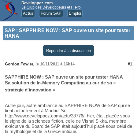
Developpez.com
Le Club des Développeurs et IT Pro
Actus
Forum SAP
Emploi
SAP
:
SAPPHIRE NOW : SAP ouvre un site pour tester
HANA
Répondre à la discussion
Gordon Fowler
,
le 10/11/2011 à 16h14
#1
SAPPHIRE NOW : SAP ouvre un site pour tester HANA
Sa solution de In-Memory Computing au cur de sa «
stratégie d'innovation »
Autre jour, autre ambiance au SAPPHIRE NOW de SAP qui se
tient actuellement à Madrid. Si
http://www.developpez.com/actu/38776/, hier, était placée sous
le signe de la sciences fiction, celle de Vishal Sikka, membre
exécutive du Board de SAP, était aujourd'hui placé sous celui de
la mythologie et de la Grèce antique.