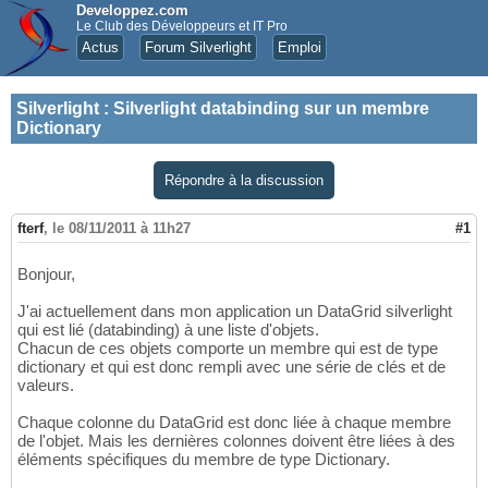
Developpez.com
Le Club des Développeurs et IT Pro
Actus
Forum Silverlight
Emploi
Silverlight
:
Silverlight databinding sur un membre
Dictionary
Répondre à la discussion
fterf
,
le 08/11/2011 à 11h27
#1
Bonjour,
J'ai actuellement dans mon application un DataGrid silverlight
qui est lié (databinding) à une liste d'objets.
Chacun de ces objets comporte un membre qui est de type
dictionary et qui est donc rempli avec une série de clés et de
valeurs.
Chaque colonne du DataGrid est donc liée à chaque membre
de l'objet. Mais les dernières colonnes doivent être liées à des
éléments spécifiques du membre de type Dictionary.