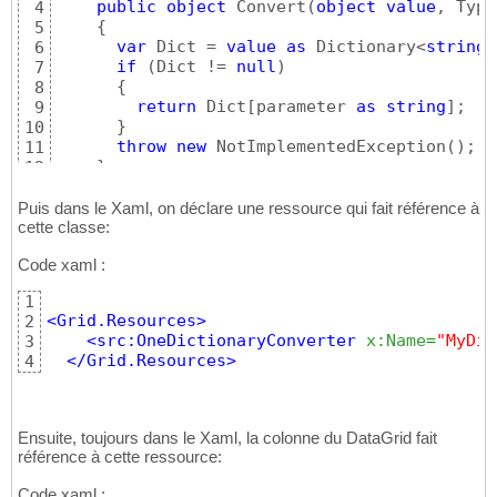
public
object
 Convert
(
object
value
, Type
4
{
5
var
 Dict = 
value
as
 Dictionary<
string
,
6
if
(
Dict != 
null
)
7
{
8
return
 Dict
[
parameter 
as
string
]
;

9
}
10
throw
new
 NotImplementedException
(
)
;

11
}
12
13
public
object
 ConvertBack
(
object
value
, 
14
Puis dans le Xaml, on déclare une ressource qui fait référence à
{
cette classe:
15
throw
new
 NotImplementedException
(
)
;

16
Code xaml :
}
17
}
18
1
<Grid.Resources
>
2
<src:OneDictionaryConverter
x:Name
=
"MyDic
3
</Grid.Resources
>
4
Ensuite, toujours dans le Xaml, la colonne du DataGrid fait
référence à cette ressource:
Code xaml :