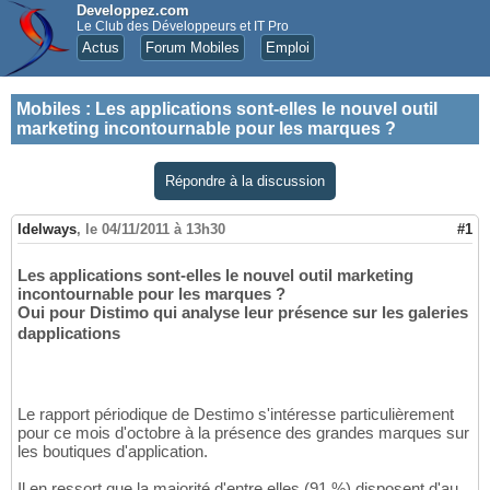
Developpez.com
Le Club des Développeurs et IT Pro
Actus
Forum Mobiles
Emploi
Mobiles
:
Les applications sont-elles le nouvel outil
marketing incontournable pour les marques ?
Répondre à la discussion
Idelways
,
le 04/11/2011 à 13h30
#1
Les applications sont-elles le nouvel outil marketing
incontournable pour les marques ?
Oui pour Distimo qui analyse leur présence sur les galeries
dapplications
Le rapport périodique de Destimo s'intéresse particulièrement
pour ce mois d'octobre à la présence des grandes marques sur
les boutiques d'application.
Il en ressort que la majorité d'entre elles (91 %) disposent d'au