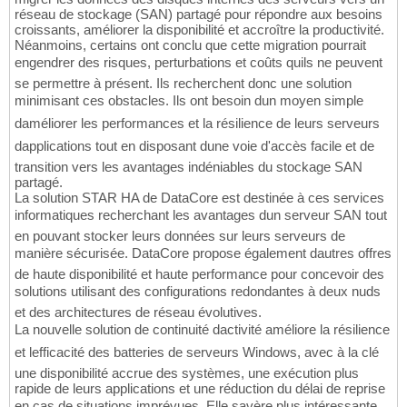
réseau de stockage (SAN) partagé pour répondre aux besoins
croissants, améliorer la disponibilité et accroître la productivité.
Néanmoins, certains ont conclu que cette migration pourrait
engendrer des risques, perturbations et coûts quils ne peuvent
se permettre à présent. Ils recherchent donc une solution
minimisant ces obstacles. Ils ont besoin dun moyen simple
daméliorer les performances et la résilience de leurs serveurs
dapplications tout en disposant dune voie d'accès facile et de
transition vers les avantages indéniables du stockage SAN
partagé.
La solution STAR HA de DataCore est destinée à ces services
informatiques recherchant les avantages dun serveur SAN tout
en pouvant stocker leurs données sur leurs serveurs de
manière sécurisée. DataCore propose également dautres offres
de haute disponibilité et haute performance pour concevoir des
solutions utilisant des configurations redondantes à deux nuds
et des architectures de réseau évolutives.
La nouvelle solution de continuité dactivité améliore la résilience
et lefficacité des batteries de serveurs Windows, avec à la clé
une disponibilité accrue des systèmes, une exécution plus
rapide de leurs applications et une réduction du délai de reprise
en cas de situations imprévues. Elle savère plus intéressante