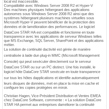
local est inaccessible.
Compatibilité avec Windows Server 2008 R2 et Hyper-V
Des machines physiques hébergeant des applications
autonomes sous Windows Server 2008 R2 ainsi que des
systèmes hébergeant plusieurs machines virtuelles sous
Microsoft Hyper-V peuvent bénéficier de la protection des
données et de lamélioration des performances. Le logiciel
DataCore STAR HA est compatible et fonctionne en toute
transparence avec les applications de serveur Windows telles
que MS Exchange, SQL Server, SharePoint et des applications
métier.
La solution de continuité dactivité est gérée de manière
centralisée à laide dun plug-in MMC (Microsoft Management
Console) qui peut sexécuter directement sur le serveur
DataCore STAR ou sur un PC distinct. Une fois installé, le
logiciel hôte DataCore STAR sexécute en toute transparence
sur tous les hôtes dapplications et identifie automatiquement
leurs disques de données, met en place la mise en cache et
configure les copies protégées en miroir.
Christian Hagen, Vice-Président Distribution et Ventes EMEA
chez DataCore Software, commente : « La solution DataCore
STAR HA permet aux entreprises daméliorer la continuité