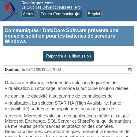
Developpez.com
Le Club des Développeurs et IT Pro
Actus
Forum Communiqu�s
Emploi
Communiqués
:
DataCore Software présente une
nouvelle solution pour les batteries de serveurs
Windows
Répondre à la discussion
Danboe
,
le 02/11/2011 à 17h03
#1
DataCore Software, le leader des solutions logicielles de
virtualisation du stockage, annonce lajout dune solution dédiée
de continuité dactivité à sa gamme de technologies de
virtualisation. La solution STAR HA (High Availability, haute
disponibilité) sadresse principalement au vaste parc de
serveurs Microsoft exploitant des applications métier ainsi que
Microsoft Exchange, SQL Server et SharePoint, qui demandent
de meilleures performances et protection des données.
Beaucoup des services informatiques réalisent la nécessité de
migrer les données des disques internes des serveurs vers un