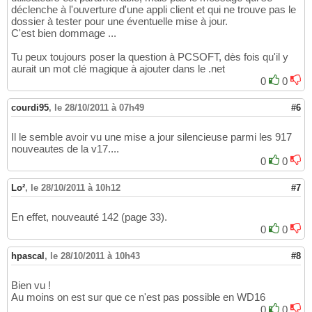
déclenche à l'ouverture d'une appli client et qui ne trouve pas le
dossier à tester pour une éventuelle mise à jour.
C'est bien dommage ...
Tu peux toujours poser la question à PCSOFT, dès fois qu'il y
aurait un mot clé magique à ajouter dans le .net
0
0
courdi95
,
le 28/10/2011 à 07h49
#6
Il le semble avoir vu une mise a jour silencieuse parmi les 917
nouveautes de la v17....
0
0
Lo²
,
le 28/10/2011 à 10h12
#7
En effet, nouveauté 142 (page 33).
0
0
hpascal
,
le 28/10/2011 à 10h43
#8
Bien vu !
Au moins on est sur que ce n'est pas possible en WD16
0
0