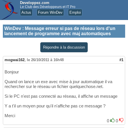
Developpez.com
Le Club des Développeurs et IT Pro
Actus
Forum WinDev
Emploi
WinDev
:
Message erreur si pas de réseau lors d'un
lancement de programme avec maj automatiques
Répondre à la discussion
mogwai162
,
le 26/10/2011 à 16h48
#1
Bonjour
Quand on lance un exe avec mise à jour automatique il va
rechercher sur le réseau un fichier quelquechose.net.
Si le PC n'est pas connecté au réseau, il affiche un message
Y a t'il un moyen pour qu'il n'affiche pas ce message ?
Merci
0
0