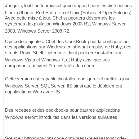
Jusquici, loutil ne fournissait quun support pour les distributions
Linux (Ubuntu, Red Hat, etc.) et Unix (Solaris et OpenSaloaris).
Avec cette mise à jour, Chef supportera désormais les
systèmes dexploitation Windows 2003 R2, Windows Server
2008, Windows Server 2008 R2.
Opscode a ajouté à Chef des CookBook pour la configuration
des applications sur Windows en utilisant en plus de Ruby, des
scripts PowerShell. Linterface client peut être installée sur
Windows Vista et Windows 7, et Ruby ainsi que ses
composants peuvent être installés dun coup.
Cette version est capable dinstaller, configurer et mettre à jour
Windows Server, SQL Server, IIS ainsi que le déploiement
dapplications Web avec IIS.
Des recettes et des cookbooks pour dautres applications
Windows seront introduites dans les versions suivantes.
Source
: http://www.opscode.com/press-releases/opscode-