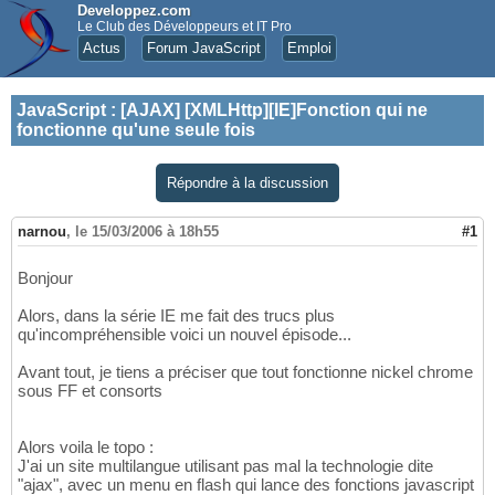
Developpez.com
Le Club des Développeurs et IT Pro
Actus
Forum JavaScript
Emploi
JavaScript
:
[AJAX] [XMLHttp][IE]Fonction qui ne
fonctionne qu'une seule fois
Répondre à la discussion
narnou
,
le 15/03/2006 à 18h55
#1
Bonjour
Alors, dans la série IE me fait des trucs plus
qu'incompréhensible voici un nouvel épisode...
Avant tout, je tiens a préciser que tout fonctionne nickel chrome
sous FF et consorts
Alors voila le topo :
J'ai un site multilangue utilisant pas mal la technologie dite
"ajax", avec un menu en flash qui lance des fonctions javascript