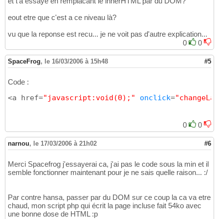
et t'a essayé en remplacant le innerHTML par du DOM?
eout etre que c'est a ce niveau là?
vu que la reponse est recu... je ne voit pas d'autre explication...
0
0
SpaceFrog
,
le 16/03/2006 à 15h48
#5
Code :
<a href=
"javascript:void(0);"
onclick
=
"changeLan
0
0
narnou
,
le 17/03/2006 à 21h02
#6
Merci Spacefrog j'essayerai ca, j'ai pas le code sous la min et il
semble fonctionner maintenant pour je ne sais quelle raison... :/
Par contre hansa, passer par du DOM sur ce coup la ca va etre
chaud, mon script php qui écrit la page incluse fait 54ko avec
une bonne dose de HTML :p