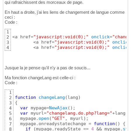
qui rafraichissent des morceaux de page.
En haut a droite, j'ai les liens de changement de langue comme
ceci :
Code :
1
<a href=
"javascript:void(0);"
onclick
=
"change
2
	<a href=
"javascript:void(0);"
onclick
3
	<a href=
"javascript:void(0);"
onclick
4
Jusque la je pense qu'il n'y a pas de soucis...
Ma fonction changeLang est celle-ci :
Code :
1
function
changeLang
(
lang
)
2
{
3
var
 mypage=
NewAjax
(
)
;

4
var
 myurl=
"changelang.do.php?lang="
+lang;

5
  mypage.
open
(
"GET"
, myurl
)
;

6
  mypage.onreadystatechange = 
function
(
)
{
7
if
(
mypage.readyState == 
4
 && mypage.
sta
8