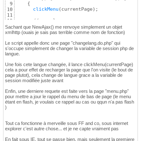
{
9
clickMenu
(
currentPage
)
;

10
11
//rappel menu
12
var
 mymenu=
NewAjax
(
)
;

13
Sachant que NewAjax() me renvoye simplement un objet
      mymenu.
open
(
"GET"
, 
"menu.php"
)
;

14
xmlhttp (ouais je sais pas terrible comme nom de fonction)
      mymenu.onreadystatechange = 
function
(
)
15
Le script appelle donc une page "changelang.do.php" qui
if
(
mymenu.readyState == 
4
 && mymenu
16
s'occupe simplement de changer la variable de session php de
{
17
langue.
$
(
'rappelmenu'
)
.innerHTML=mymenu.r
18
}
19
Une fois cete langue changée, il lance clickMenu(currentPage)
}
20
cela a pour effet de recharger la page que l'on visite (le bout de
      mymenu.
send
(
null
)
;

21
page plutot), cela change de langue grace a la variable de
22
session modifiée juste avant
}
23
}
24
Enfin, une derniere requete est faite vers la page "menu.php"
  mypage.
send
(
null
)
25
pour mettre a jour le rappel du menu de bas de page (le menu
}
26
étant en flash, je voulais ce rappel au cas ou qqun n'a pas flash
)
Tout ca fonctionne à merveille sous FF and co, sous internet
explorer c'est autre chose... et je ne capte vraiment pas
En fait sous IE, tout se passe bien, mais seulement la premiere