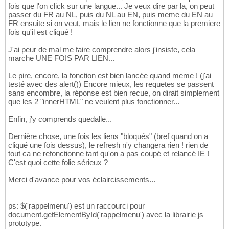
fois que l'on click sur une langue... Je veux dire par la, on peut
passer du FR au NL, puis du NL au EN, puis meme du EN au
FR ensuite si on veut, mais le lien ne fonctionne que la premiere
fois qu'il est cliqué !
J'ai peur de mal me faire comprendre alors j'insiste, cela
marche UNE FOIS PAR LIEN...
Le pire, encore, la fonction est bien lancée quand meme ! (j'ai
testé avec des alert()) Encore mieux, les requetes se passent
sans encombre, la réponse est bien recue, on dirait simplement
que les 2 "innerHTML" ne veulent plus fonctionner...
Enfin, j'y comprends quedalle...
Dernière chose, une fois les liens "bloqués" (bref quand on a
cliqué une fois dessus), le refresh n'y changera rien ! rien de
tout ca ne refonctionne tant qu'on a pas coupé et relancé IE !
C'est quoi cette folie sérieux ?
Merci d'avance pour vos éclaircissements...
ps: $('rappelmenu') est un raccourci pour
document.getElementById('rappelmenu') avec la librairie js
prototype.