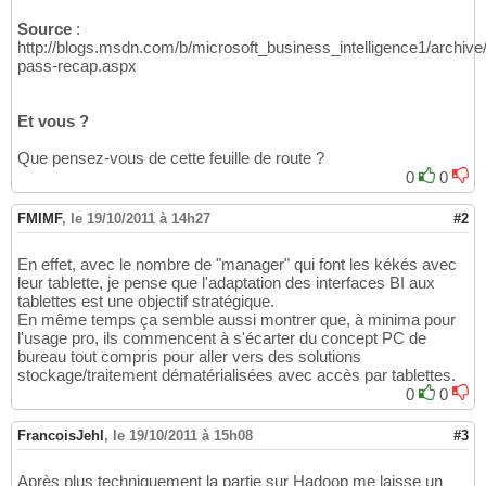
Source
:
http://blogs.msdn.com/b/microsoft_business_intelligence1/archive
pass-recap.aspx
Et vous ?
Que pensez-vous de cette feuille de route ?
0
0
FMIMF
,
le 19/10/2011 à 14h27
#2
En effet, avec le nombre de "manager" qui font les kékés avec
leur tablette, je pense que l'adaptation des interfaces BI aux
tablettes est une objectif stratégique.
En même temps ça semble aussi montrer que, à minima pour
l'usage pro, ils commencent à s'écarter du concept PC de
bureau tout compris pour aller vers des solutions
stockage/traitement dématérialisées avec accès par tablettes.
0
0
FrancoisJehl
,
le 19/10/2011 à 15h08
#3
Après plus techniquement la partie sur Hadoop me laisse un