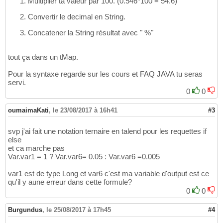
Multiplier ta valeur par 100. (0.546*100 = 54.6)
Convertir le decimal en String.
Concatener la String résultat avec " %"
tout ça dans un tMap.
Pour la syntaxe regarde sur les cours et FAQ JAVA tu seras
servi.
0
0
oumaimaKati
,
le 23/08/2017 à 16h41
#3
svp j'ai fait une notation ternaire en talend pour les requettes if
else
et ca marche pas
Var.var1 = 1 ? Var.var6= 0.05 : Var.var6 =0.005
var1 est de type Long et var6 c'est ma variable d'output est ce
qu'il y aune erreur dans cette formule?
0
0
Burgundus
,
le 25/08/2017 à 17h45
#4