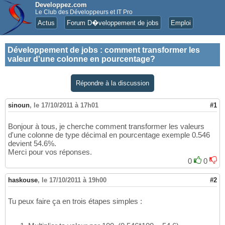
Developpez.com
Le Club des Développeurs et IT Pro
Actus
Forum D�veloppement de jobs
Emploi
Développement de jobs
:
comment transformer les
valeur d'une colonne en pourcentage?
Répondre à la discussion
sinoun
,
le 17/10/2011 à 17h01
#1
Bonjour à tous, je cherche comment transformer les valeurs
d'une colonne de type décimal en pourcentage exemple 0.546
devient 54.6%.
Merci pour vos réponses.
0
0
haskouse
,
le 17/10/2011 à 19h00
#2
Tu peux faire ça en trois étapes simples :