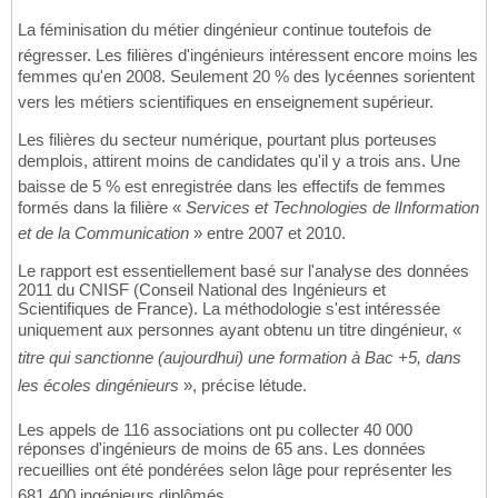
La féminisation du métier dingénieur continue toutefois de
régresser. Les filières d'ingénieurs intéressent encore moins les
femmes qu'en 2008. Seulement 20 % des lycéennes sorientent
vers les métiers scientifiques en enseignement supérieur.
Les filières du secteur numérique, pourtant plus porteuses
demplois, attirent moins de candidates qu'il y a trois ans. Une
baisse de 5 % est enregistrée dans les effectifs de femmes
formés dans la filière «
Services et Technologies de lInformation
et de la Communication
» entre 2007 et 2010.
Le rapport est essentiellement basé sur l'analyse des données
2011 du CNISF (Conseil National des Ingénieurs et
Scientifiques de France). La méthodologie s'est intéressée
uniquement aux personnes ayant obtenu un titre dingénieur, «
titre qui sanctionne (aujourdhui) une formation à Bac +5, dans
les écoles dingénieurs
», précise létude.
Les appels de 116 associations ont pu collecter 40 000
réponses d'ingénieurs de moins de 65 ans. Les données
recueillies ont été pondérées selon lâge pour représenter les
681 400 ingénieurs diplômés.