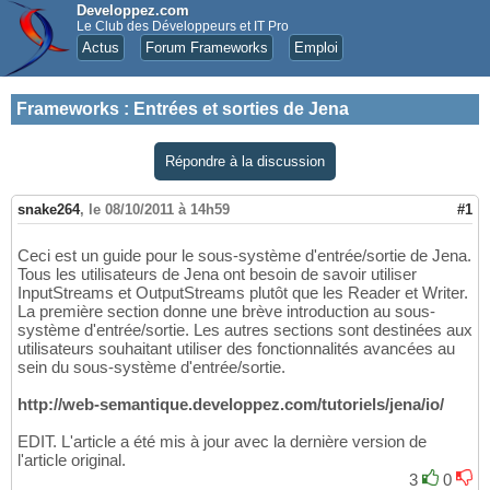
Developpez.com
Le Club des Développeurs et IT Pro
Actus
Forum Frameworks
Emploi
Frameworks
:
Entrées et sorties de Jena
Répondre à la discussion
snake264
,
le 08/10/2011 à 14h59
#1
Ceci est un guide pour le sous-système d'entrée/sortie de Jena.
Tous les utilisateurs de Jena ont besoin de savoir utiliser
InputStreams et OutputStreams plutôt que les Reader et Writer.
La première section donne une brève introduction au sous-
système d'entrée/sortie. Les autres sections sont destinées aux
utilisateurs souhaitant utiliser des fonctionnalités avancées au
sein du sous-système d'entrée/sortie.
http://web-semantique.developpez.com/tutoriels/jena/io/
EDIT. L'article a été mis à jour avec la dernière version de
l'article original.
3
0