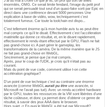
J'ai du mal à croire ce que je lis, un prof qui sort de telles
énormités, OMG. Ce serait limite fendard, l'image du petit prof
qui se serait persuadé tout seul d'un quasi-fake sorti par Epic en
direct dans une conférence devant 5000 personnes Une
explication à base de vidéo, wow, techniquement c'est
totalement fumeux. Car toute la toolchain est dispo...
C'est tellement énorme qu'à mon humble avis tu as peut-être
mal compris ce qu'il te disait. Effectivement c'est l'accéleration
matérielle qui donne ce résultat, et, en le disant rapidement,
effectivement le rendu étant effectué par le GPU, Flash ne fait
pas grand-chose ici. A part gérer le gameplay, les
transformations de la caméra. De la même manière que le JS
ne fait pas grand-chose en WebGL.
Sincèrement, je pense que j'ai mal compris.
Après, pour le coup de l'UDK, je crois qu'il n'était pas au
courant.
Mais du point de vue code, comment utilise t-on cette
accélération graphique?
D'un point de vue technique c'est au contraire une énorme
avancée (comme WebGL
aurait pu être
une avancée, si
Microsoft ne l'avait pas tué). Avec un rendu acceléré hardware
par le GPU, toutes les ressources de la VM sont libérées d'une
tâche coûteuse, et donc ça permet donc d'obtenir ce genre de
résultat, à savoir des jeux AAA dans le browser.
Hors sujet -> En quoi le WebGL a été tué par Microsoft?