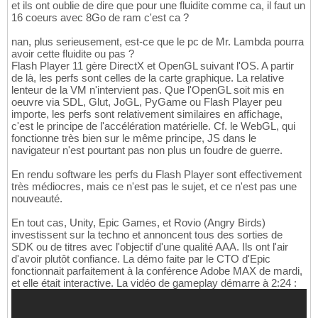
et ils ont oublie de dire que pour une fluidite comme ca, il faut un
16 coeurs avec 8Go de ram c'est ca ?
nan, plus serieusement, est-ce que le pc de Mr. Lambda pourra
avoir cette fluidite ou pas ?
Flash Player 11 gère DirectX et OpenGL suivant l'OS. A partir
de là, les perfs sont celles de la carte graphique. La relative
lenteur de la VM n'intervient pas. Que l'OpenGL soit mis en
oeuvre via SDL, Glut, JoGL, PyGame ou Flash Player peu
importe, les perfs sont relativement similaires en affichage,
c'est le principe de l'accélération matérielle. Cf. le WebGL, qui
fonctionne très bien sur le même principe, JS dans le
navigateur n'est pourtant pas non plus un foudre de guerre.
En rendu software les perfs du Flash Player sont effectivement
très médiocres, mais ce n'est pas le sujet, et ce n'est pas une
nouveauté.
En tout cas, Unity, Epic Games, et Rovio (Angry Birds)
investissent sur la techno et annoncent tous des sorties de
SDK ou de titres avec l'objectif d'une qualité AAA. Ils ont l'air
d'avoir plutôt confiance. La démo faite par le CTO d'Epic
fonctionnait parfaitement à la conférence Adobe MAX de mardi,
et elle était interactive. La vidéo de gameplay démarre à 2:24 :