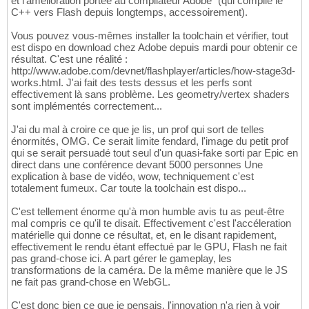
et l'amélioration portée au compilateur Adobe" (qui compile le
C++ vers Flash depuis longtemps, accessoirement).
Vous pouvez vous-mêmes installer la toolchain et vérifier, tout
est dispo en download chez Adobe depuis mardi pour obtenir ce
résultat. C'est une réalité :
http://www.adobe.com/devnet/flashplayer/articles/how-stage3d-
works.html. J'ai fait des tests dessus et les perfs sont
effectivement là sans problème. Les geometry/vertex shaders
sont implémentés correctement...
J'ai du mal à croire ce que je lis, un prof qui sort de telles
énormités, OMG. Ce serait limite fendard, l'image du petit prof
qui se serait persuadé tout seul d'un quasi-fake sorti par Epic en
direct dans une conférence devant 5000 personnes Une
explication à base de vidéo, wow, techniquement c'est
totalement fumeux. Car toute la toolchain est dispo...
C'est tellement énorme qu'à mon humble avis tu as peut-être
mal compris ce qu'il te disait. Effectivement c'est l'accéleration
matérielle qui donne ce résultat, et, en le disant rapidement,
effectivement le rendu étant effectué par le GPU, Flash ne fait
pas grand-chose ici. A part gérer le gameplay, les
transformations de la caméra. De la même manière que le JS
ne fait pas grand-chose en WebGL.
C'est donc bien ce que je pensais, l'innovation n'a rien à voir