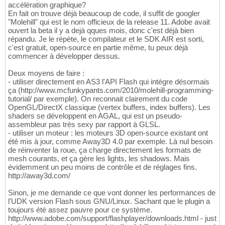
accélération graphique?
En fait on trouve déjà beaucoup de code, il suffit de googler
"Molehill" qui est le nom officieux de la release 11. Adobe avait
ouvert la beta il y a dejà qques mois, donc c'est déjà bien
répandu. Je le répète, le compilateur et le SDK AIR est sorti,
c'est gratuit, open-source en partie même, tu peux déjà
commencer à développer dessus.
Deux moyens de faire :
- utiliser directement en AS3 l'API Flash qui intégre désormais
ça (http://www.mcfunkypants.com/2010/molehill-programming-
tutorial/ par exemple). On reconnait clairement du code
OpenGL/DirectX classique (vertex buffers, index buffers). Les
shaders se développent en AGAL, qui est un pseudo-
assembleur pas très sexy par rapport à GLSL.
- utiliser un moteur : les moteurs 3D open-source existant ont
été mis à jour, comme Away3D 4.0 par exemple. Là nul besoin
de réinventer la roue, ça charge directement les formats de
mesh courants, et ça gère les lights, les shadows. Mais
évidemment un peu moins de contrôle et de réglages fins.
http://away3d.com/
Sinon, je me demande ce que vont donner les performances de
l'UDK version Flash sous GNU/Linux. Sachant que le plugin a
toujours été assez pauvre pour ce système.
http://www.adobe.com/support/flashplayer/downloads.html - just