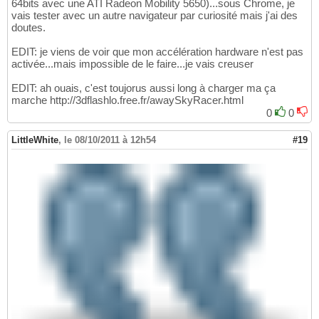
64bits avec une ATI Radeon Mobility 5650)...sous Chrome, je
vais tester avec un autre navigateur par curiosité mais j'ai des
doutes.
EDIT: je viens de voir que mon accélération hardware n'est pas
activée...mais impossible de le faire...je vais creuser
EDIT: ah ouais, c'est toujorus aussi long à charger ma ça
marche http://3dflashlo.free.fr/awaySkyRacer.html
0
0
LittleWhite
,
le 08/10/2011 à 12h54
#19