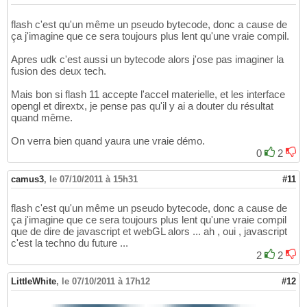
flash c'est qu'un même un pseudo bytecode, donc a cause de
ça j'imagine que ce sera toujours plus lent qu'une vraie compil.
Apres udk c'est aussi un bytecode alors j'ose pas imaginer la
fusion des deux tech.
Mais bon si flash 11 accepte l'accel materielle, et les interface
opengl et dirextx, je pense pas qu'il y ai a douter du résultat
quand même.
On verra bien quand yaura une vraie démo.
0
2
camus3
,
le 07/10/2011 à 15h31
#11
flash c'est qu'un même un pseudo bytecode, donc a cause de
ça j'imagine que ce sera toujours plus lent qu'une vraie compil
que de dire de javascript et webGL alors ... ah , oui , javascript
c'est la techno du future ...
2
2
LittleWhite
,
le 07/10/2011 à 17h12
#12