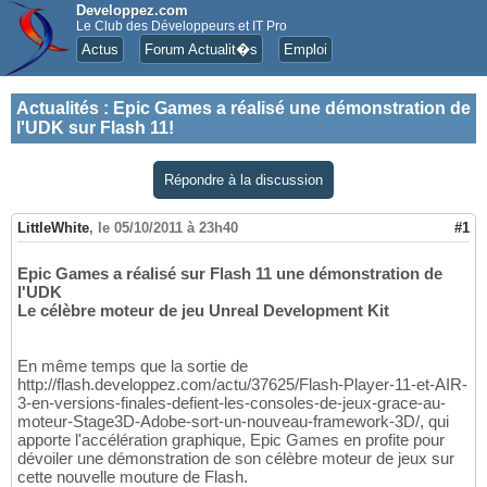
Developpez.com
Le Club des Développeurs et IT Pro
Actus
Forum Actualit�s
Emploi
Actualités
:
Epic Games a réalisé une démonstration de
l'UDK sur Flash 11!
Répondre à la discussion
LittleWhite
,
le 05/10/2011 à 23h40
#1
Epic Games a réalisé sur Flash 11 une démonstration de
l'UDK
Le célèbre moteur de jeu Unreal Development Kit
En même temps que la sortie de
http://flash.developpez.com/actu/37625/Flash-Player-11-et-AIR-
3-en-versions-finales-defient-les-consoles-de-jeux-grace-au-
moteur-Stage3D-Adobe-sort-un-nouveau-framework-3D/, qui
apporte l'accélération graphique, Epic Games en profite pour
dévoiler une démonstration de son célèbre moteur de jeux sur
cette nouvelle mouture de Flash.