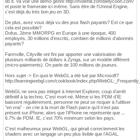
do it. Va voir une démo genre http://molehill.zombietycoon.com/
et poste le framerate ici même. Sans être de l'Unreal Engine,
c'est déjà du très bon jeu en 3D.
De plus, avez vous déjà vu des jeux flash payants? Est ce que
cela est possible?
Dofus, 2ème MMORPG en Europe à une époque, 400
employés, 30 millions d'inscrits, combien de millions d'abonnés
payants?
Farmville, Cityville ont fini par apporter une valorisation de
plusieurs milliards de dollars à Zynga, sur un modèle différent
(micro-paiements). On parle de 100 millions de joueurs.
Hors sujet -> En quoi le WebGL a été tué par Microsoft?
http://learningwebgl.com/cookbook/index.php/WebGL:_Frequentl
WebGL ne sera pas intégré à Internet Explorer, coup d'arrêt
définitif à la techno. C'est mort-né. Même si les PDM d'IE
baissent réguliérement, personne ne peut se risquer à l'utiliser
"en vrai" - on crie à la mort de Flash parce qu'il n'est pas
présent sur iPhone, alors que l'iPhone ne représente que ...
6.7% de PDM. IE, c'est 70% minimum selon les pays.
C'est malheureux pour WebGL, qui gérait correctement les
shaders avec un langage un peu plus lisible que l'AGAL.