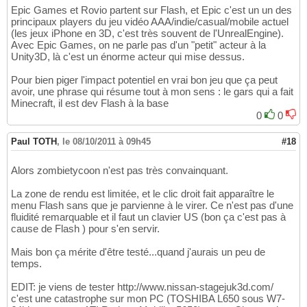
Epic Games et Rovio partent sur Flash, et Epic c'est un un des
principaux players du jeu vidéo AAA/indie/casual/mobile actuel
(les jeux iPhone en 3D, c'est très souvent de l'UnrealEngine).
Avec Epic Games, on ne parle pas d'un "petit" acteur à la
Unity3D, là c'est un énorme acteur qui mise dessus.
Pour bien piger l'impact potentiel en vrai bon jeu que ça peut
avoir, une phrase qui résume tout à mon sens : le gars qui a fait
Minecraft, il est dev Flash à la base
0
0
Paul TOTH
,
le 08/10/2011 à 09h45
#18
Alors zombietycoon n'est pas très convainquant.
La zone de rendu est limitée, et le clic droit fait apparaître le
menu Flash sans que je parvienne à le virer. Ce n'est pas d'une
fluidité remarquable et il faut un clavier US (bon ça c'est pas à
cause de Flash ) pour s'en servir.
Mais bon ça mérite d'être testé...quand j'aurais un peu de
temps.
EDIT: je viens de tester http://www.nissan-stagejuk3d.com/
c'est une catastrophe sur mon PC (TOSHIBA L650 sous W7-