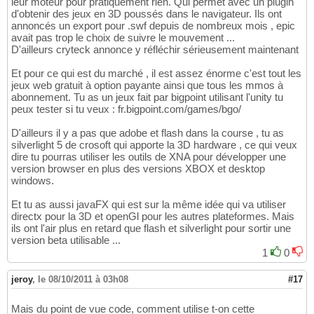
leur moteur pour pratiquement rien. Qui permet avec un plugin
d'obtenir des jeux en 3D poussés dans le navigateur. Ils ont
annoncés un export pour .swf depuis de nombreux mois , epic
avait pas trop le choix de suivre le mouvement ...
D'ailleurs cryteck annonce y réfléchir sérieusement maintenant
Et pour ce qui est du marché , il est assez énorme c'est tout les
jeux web gratuit à option payante ainsi que tous les mmos à
abonnement. Tu as un jeux fait par bigpoint utilisant l'unity tu
peux tester si tu veux : fr.bigpoint.com/games/bgo/
D'ailleurs il y a pas que adobe et flash dans la course , tu as
silverlight 5 de crosoft qui apporte la 3D hardware , ce qui veux
dire tu pourras utiliser les outils de XNA pour développer une
version browser en plus des versions XBOX et desktop
windows.
Et tu as aussi javaFX qui est sur la même idée qui va utiliser
directx pour la 3D et openGl pour les autres plateformes. Mais
ils ont l'air plus en retard que flash et silverlight pour sortir une
version beta utilisable ...
1
0
jeroy
,
le 08/10/2011 à 03h08
#17
Mais du point de vue code, comment utilise t-on cette