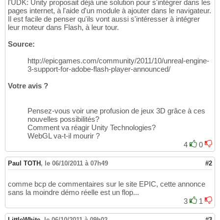
l'UDK: Unity proposait déjà une solution pour s'intégrer dans les
pages internet, à l'aide d'un module à ajouter dans le navigateur.
Il est facile de penser qu'ils vont aussi s'intéresser à intégrer
leur moteur dans Flash, à leur tour.
Source:
http://epicgames.com/community/2011/10/unreal-engine-
3-support-for-adobe-flash-player-announced/
Votre avis ?
Pensez-vous voir une profusion de jeux 3D grâce à ces
nouvelles possibilités?
Comment va réagir Unity Technologies?
WebGL va-t-il mourir ?
4
0
Paul TOTH
,
le 06/10/2011 à 07h49
#2
comme bcp de commentaires sur le site EPIC, cette annonce
sans la moindre démo réelle est un flop...
3
1
LittleWhite
,
le 06/10/2011 à 09h02
#3