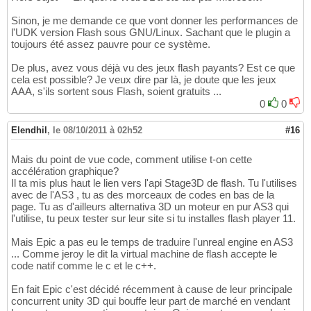
Sinon, je me demande ce que vont donner les performances de
l'UDK version Flash sous GNU/Linux. Sachant que le plugin a
toujours été assez pauvre pour ce système.
De plus, avez vous déjà vu des jeux flash payants? Est ce que
cela est possible? Je veux dire par là, je doute que les jeux
AAA, s'ils sortent sous Flash, soient gratuits ...
0
0
Elendhil
,
le 08/10/2011 à 02h52
#16
Mais du point de vue code, comment utilise t-on cette
accélération graphique?
Il ta mis plus haut le lien vers l'api Stage3D de flash. Tu l'utilises
avec de l'AS3 , tu as des morceaux de codes en bas de la
page. Tu as d'ailleurs alternativa 3D un moteur en pur AS3 qui
l'utilise, tu peux tester sur leur site si tu installes flash player 11.
Mais Epic a pas eu le temps de traduire l'unreal engine en AS3
... Comme jeroy le dit la virtual machine de flash accepte le
code natif comme le c et le c++.
En fait Epic c'est décidé récemment à cause de leur principale
concurrent unity 3D qui bouffe leur part de marché en vendant