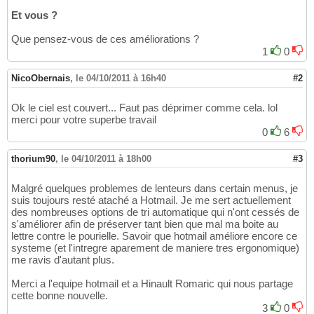
Et vous ?
Que pensez-vous de ces améliorations ?
1
0
NicoObernais
,
le 04/10/2011 à 16h40
#2
Ok le ciel est couvert... Faut pas déprimer comme cela. lol
merci pour votre superbe travail
0
6
thorium90
,
le 04/10/2011 à 18h00
#3
Malgré quelques problemes de lenteurs dans certain menus, je
suis toujours resté ataché a Hotmail. Je me sert actuellement
des nombreuses options de tri automatique qui n'ont cessés de
s'améliorer afin de préserver tant bien que mal ma boite au
lettre contre le pourielle. Savoir que hotmail améliore encore ce
systeme (et l'intregre aparement de maniere tres ergonomique)
me ravis d'autant plus.
Merci a l'equipe hotmail et a Hinault Romaric qui nous partage
cette bonne nouvelle.
3
0