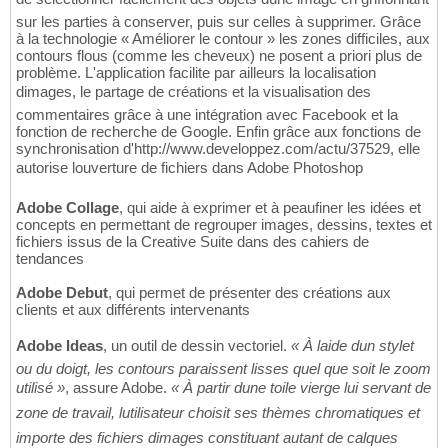
sur les parties à conserver, puis sur celles à supprimer. Grâce
à la technologie « Améliorer le contour » les zones difficiles, aux
contours flous (comme les cheveux) ne posent a priori plus de
problème. L'application facilite par ailleurs la localisation
dimages, le partage de créations et la visualisation des
commentaires grâce à une intégration avec Facebook et la
fonction de recherche de Google. Enfin grâce aux fonctions de
synchronisation d'http://www.developpez.com/actu/37529, elle
autorise louverture de fichiers dans Adobe Photoshop
Adobe Collage
, qui aide à exprimer et à peaufiner les idées et
concepts en permettant de regrouper images, dessins, textes et
fichiers issus de la Creative Suite dans des cahiers de
tendances
Adobe Debut
, qui permet de présenter des créations aux
clients et aux différents intervenants
Adobe Ideas
, un outil de dessin vectoriel.
« À laide dun stylet
ou du doigt, les contours paraissent lisses quel que soit le zoom
utilisé »
, assure Adobe.
« À partir dune toile vierge lui servant de
zone de travail, lutilisateur choisit ses thèmes chromatiques et
importe des fichiers dimages constituant autant de calques