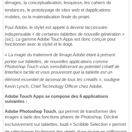
dimages, la conceptualisation, lesquisse, les cahiers de
tendances, le prototypage de sites web et dapplications
mobiles, ou la matérialisation finale du projet.
Pour Adobe, le stylet est appelé à devenir laccessoire
indispensable
« de certaines tablettes de nouvelle génération »
(sic). La gamme Adobe Touch Apps est donc conçue pour
fonctionner avec le stylet et le doigt.
« La magie du traitement de limage Adobe étant à présent
portée sur tablettes, de nouvelles applications comme
Photoshop Touch vous sensibiliseront au potentiel créatif de
linterface tactile et vous prouveront que la tablette est un
élément essentiel de larsenal de tous les créatifs »
, souligne
Kevin Lynch, Chief Technology Officer chez Adobe.
Adobe Touch Apps se compose des 6 applications
suivantes :
Adobe Photoshop Touch
, qui permet de transformer des
images à laide des fonctions phares de Photoshop. Décliné
exclusivement sur tablettes, loutil « Scribble Selection » permet
de sélectionner facilement des objets dune image en griffonnant