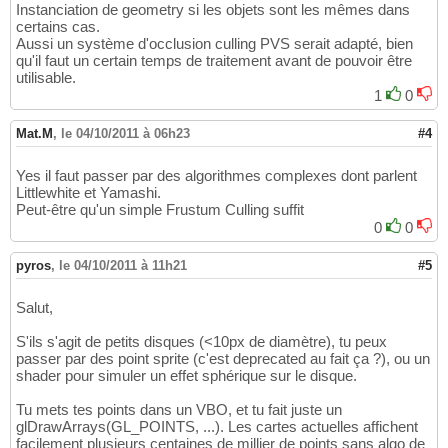
Instanciation de geometry si les objets sont les mêmes dans
certains cas.
Aussi un système d'occlusion culling PVS serait adapté, bien
qu'il faut un certain temps de traitement avant de pouvoir être
utilisable.
1
0
Mat.M
,
le 04/10/2011 à 06h23
#4
Yes il faut passer par des algorithmes complexes dont parlent
Littlewhite et Yamashi.
Peut-être qu'un simple Frustum Culling suffit
0
0
pyros
,
le 04/10/2011 à 11h21
#5
Salut,
S'ils s'agit de petits disques (<10px de diamètre), tu peux
passer par des point sprite (c'est deprecated au fait ça ?), ou un
shader pour simuler un effet sphérique sur le disque.
Tu mets tes points dans un VBO, et tu fait juste un
glDrawArrays(GL_POINTS, ...). Les cartes actuelles affichent
facilement plusieurs centaines de millier de points sans algo de