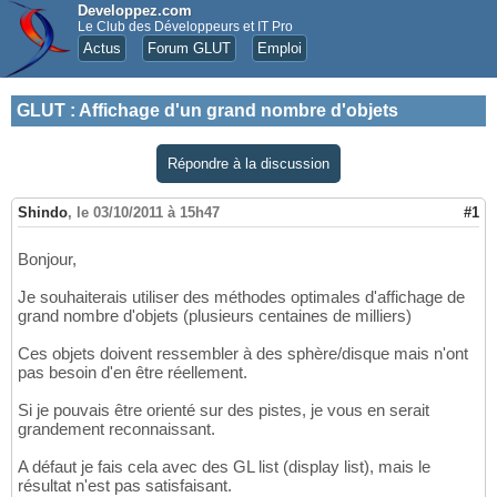
Developpez.com
Le Club des Développeurs et IT Pro
Actus
Forum GLUT
Emploi
GLUT
:
Affichage d'un grand nombre d'objets
Répondre à la discussion
Shindo
,
le 03/10/2011 à 15h47
#1
Bonjour,
Je souhaiterais utiliser des méthodes optimales d'affichage de
grand nombre d'objets (plusieurs centaines de milliers)
Ces objets doivent ressembler à des sphère/disque mais n'ont
pas besoin d'en être réellement.
Si je pouvais être orienté sur des pistes, je vous en serait
grandement reconnaissant.
A défaut je fais cela avec des GL list (display list), mais le
résultat n'est pas satisfaisant.