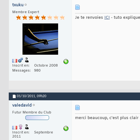
txuku
Membre Expert
Je te renvoies
ICI
- tuto expliqu
Inscrit en
Octobre 2008
Messages
980
01/10/2011,
09h20
valedavid
Futur Membre du Club
merci beaucoup, c'est plus clair
Inscrit en
Septembre
2011