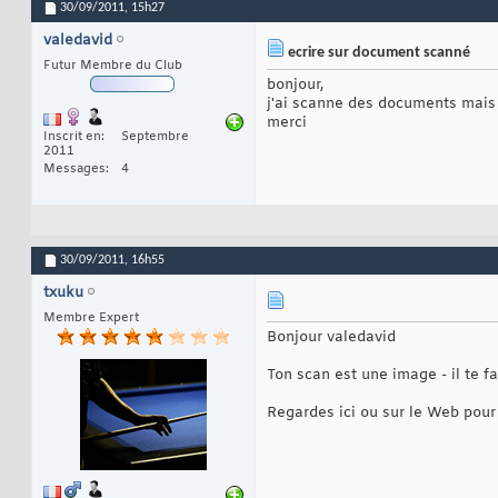
30/09/2011,
15h27
valedavid
ecrire sur document scanné
Futur Membre du Club
bonjour,
j'ai scanne des documents mais 
merci
Inscrit en
Septembre
2011
Messages
4
30/09/2011,
16h55
txuku
Membre Expert
Bonjour valedavid
Ton scan est une image - il te fa
Regardes ici ou sur le Web pour 