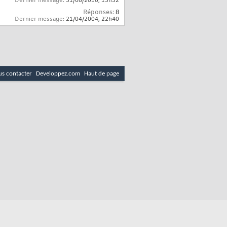
Dernier message:
31/08/2010,
13h32
Réponses:
8
Dernier message:
21/04/2004,
22h40
s contacter
Developpez.com
Haut de page