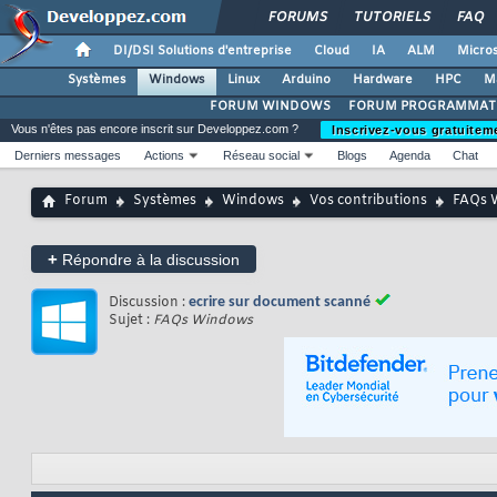
FORUMS
TUTORIELS
FAQ
DI/DSI Solutions d'entreprise
Cloud
IA
ALM
Micros
Systèmes
Windows
Linux
Arduino
Hardware
HPC
M
FORUM WINDOWS
FORUM PROGRAMMAT
Vous n'êtes pas encore inscrit sur Developpez.com ?
Inscrivez-vous gratuitem
Derniers messages
Actions
Réseau social
Blogs
Agenda
Chat
Forum
Systèmes
Windows
Vos contributions
FAQs 
+
Répondre à la discussion
Discussion :
ecrire sur document scanné
Sujet :
FAQs Windows