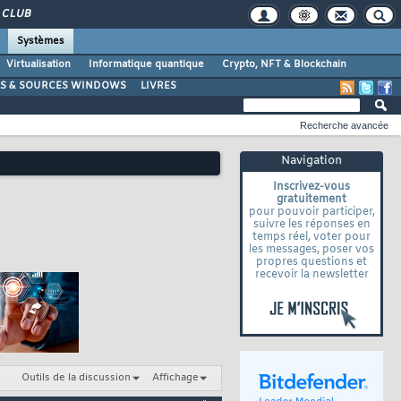
CLUB
Systèmes
Virtualisation
Informatique quantique
Crypto, NFT & Blockchain
LS & SOURCES WINDOWS
LIVRES
Recherche avancée
Navigation
Inscrivez-vous
gratuitement
pour pouvoir participer,
suivre les réponses en
temps réel, voter pour
les messages, poser vos
propres questions et
recevoir la newsletter
Outils de la discussion
Affichage