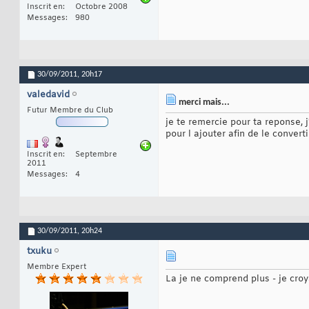
Inscrit en
Octobre 2008
Messages
980
30/09/2011,
20h17
valedavid
merci mais...
Futur Membre du Club
je te remercie pour ta reponse, 
pour l ajouter afin de le converti
Inscrit en
Septembre
2011
Messages
4
30/09/2011,
20h24
txuku
Membre Expert
La je ne comprend plus - je croya