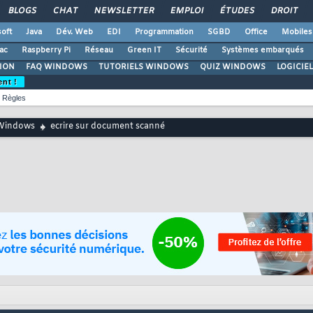
BLOGS
CHAT
NEWSLETTER
EMPLOI
ÉTUDES
DROIT
oft
Java
Dév. Web
EDI
Programmation
SGBD
Office
Mobiles
ac
Raspberry Pi
Réseau
Green IT
Sécurité
Systèmes embarqués
ION
FAQ WINDOWS
TUTORIELS WINDOWS
QUIZ WINDOWS
LOGICIE
ent !
Règles
Windows
ecrire sur document scanné