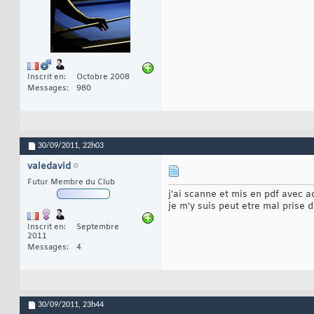
Inscrit en
Octobre 2008
Messages
980
30/09/2011,
22h03
valedavid
Futur Membre du Club
j'ai scanne et mis en pdf avec 
je m'y suis peut etre mal prise 
Inscrit en
Septembre
2011
Messages
4
30/09/2011,
23h44