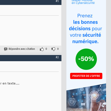
#1
Répondre avec citation
0
0
#2
en texte.....