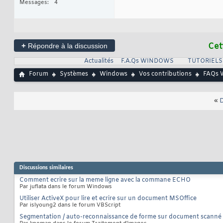
Messages
4
+
Cet
Répondre à la discussion
Actualités
F.A.Qs WINDOWS
TUTORIEL
Forum
Systèmes
Windows
Vos contributions
FAQs 
«
D
Discussions similaires
Comment ecrire sur la meme ligne avec la commane ECHO
Par juflata dans le forum Windows
Utiliser ActiveX pour lire et ecrire sur un document MSOffice
Par islyoung2 dans le forum VBScript
Segmentation / auto-reconnaissance de forme sur document scanné