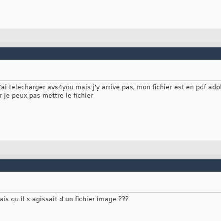
j'ai telecharger avs4you mais j'y arrive pas, mon fichier est en pdf ad
r je peux pas mettre le fichier
is qu il s agissait d un fichier image ???